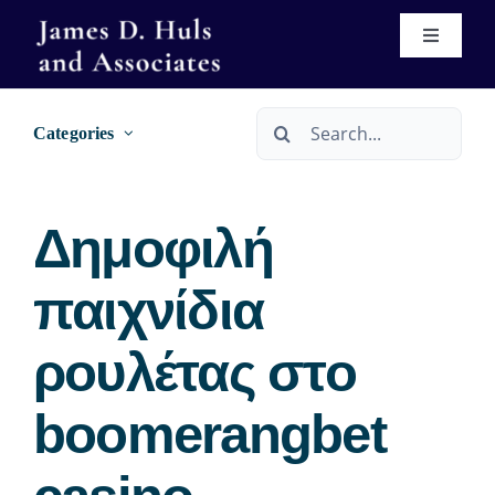
Skip
Toggle
to
Navigati
content
Home
Search
Categories
for:
About
Δημοφιλή
Services
παιχνίδια
Immigration
Real Estate Services
ρουλέτας στο
Se Habla Español
Wills & Trusts
boomerangbet
Forms
Bankruptcy Services