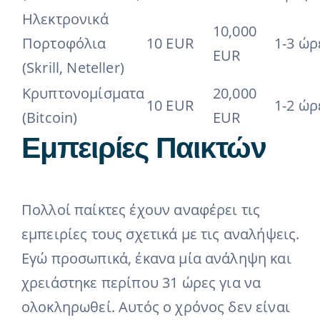
Ηλεκτρονικά
10,000
Πορτοφόλια
10 EUR
1-3 ώρ
EUR
(Skrill, Neteller)
Κρυπτονομίσματα
20,000
10 EUR
1-2 ώρ
(Bitcoin)
EUR
Εμπειρίες Παικτών
Πολλοί παίκτες έχουν αναφέρει τις
εμπειρίες τους σχετικά με τις αναλήψεις.
Εγώ προσωπικά, έκανα μία ανάληψη και
χρειάστηκε περίπου 31 ώρες για να
ολοκληρωθεί. Αυτός ο χρόνος δεν είναι