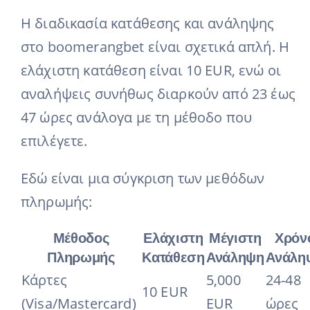
Η διαδικασία κατάθεσης και ανάληψης
στο boomerangbet είναι σχετικά απλή. Η
ελάχιστη κατάθεση είναι 10 EUR, ενώ οι
αναλήψεις συνήθως διαρκούν από 23 έως
47 ώρες ανάλογα με τη μέθοδο που
επιλέγετε.
Εδώ είναι μια σύγκριση των μεθόδων
πληρωμής:
Μέθοδος
Ελάχιστη
Μέγιστη
Χρόν
Πληρωμής
Κατάθεση
Ανάληψη
Ανάλη
Κάρτες
5,000
24-48
10 EUR
(Visa/Mastercard)
EUR
ώρες