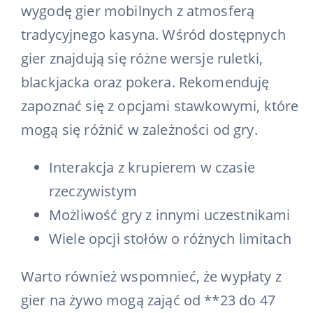
wygodę gier mobilnych z atmosferą
tradycyjnego kasyna. Wśród dostępnych
gier znajdują się różne wersje ruletki,
blackjacka oraz pokera. Rekomenduję
zapoznać się z opcjami stawkowymi, które
mogą się różnić w zależności od gry.
Interakcja z krupierem w czasie
rzeczywistym
Możliwość gry z innymi uczestnikami
Wiele opcji stołów o różnych limitach
Warto również wspomnieć, że wypłaty z
gier na żywo mogą zająć od **23 do 47