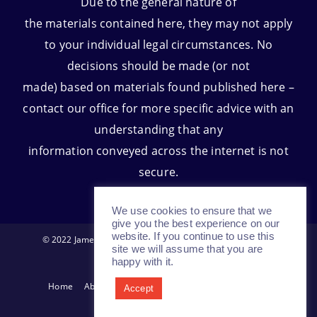
Due to the general nature of
the materials contained here, they may not apply
to your individual legal circumstances. No
decisions should be made (or not
made) based on materials found published here –
contact our office for more specific advice with an
understanding that any
information conveyed across the internet is not
secure.
We use cookies to ensure that we
give you the best experience on our
website. If you continue to use this
© 2022 James D. Huls and Associates All Rights Reserved.
site we will assume that you are
happy with it.
Home
About
Services
Forms
Contact
Privacy Policy
Accept