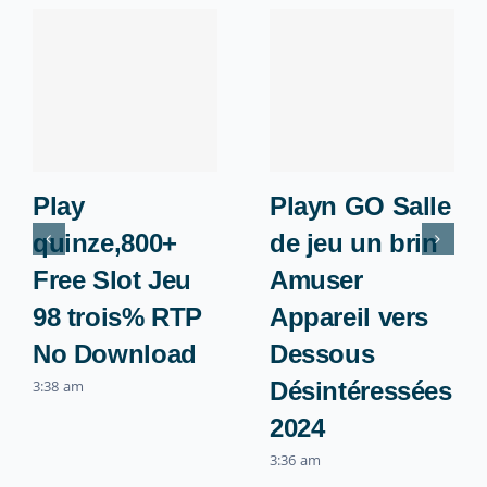
Play
Playn GO Salle
quinze,800+
de jeu un brin
Free Slot Jeu
Amuser
98 trois% RTP
Appareil vers
No Download
Dessous
3:38 am
Désintéressées
2024
3:36 am