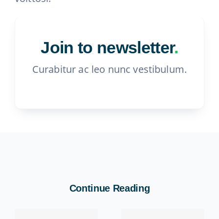
Join to newsletter
.
Curabitur ac leo nunc vestibulum.
Continue Reading