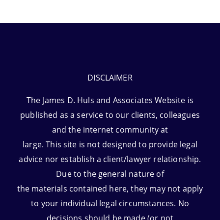
DISCLAIMER
The James D. Huls and Associates Website is
published as a service to our clients, colleagues
and the internet community at
large. This site is not designed to provide legal
advice nor establish a client/lawyer relationship.
Due to the general nature of
the materials contained here, they may not apply
to your individual legal circumstances. No
decisions should be made (or not