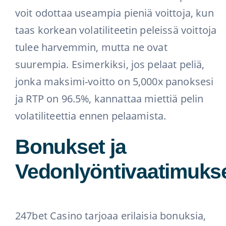
voit odottaa useampia pieniä voittoja, kun
taas korkean volatiliteetin peleissä voittoja
tulee harvemmin, mutta ne ovat
suurempia. Esimerkiksi, jos pelaat peliä,
jonka maksimi-voitto on 5,000x panoksesi
ja RTP on 96.5%, kannattaa miettiä pelin
volatiliteettia ennen pelaamista.
Bonukset ja
Vedonlyöntivaatimuks
247bet Casino tarjoaa erilaisia bonuksia,