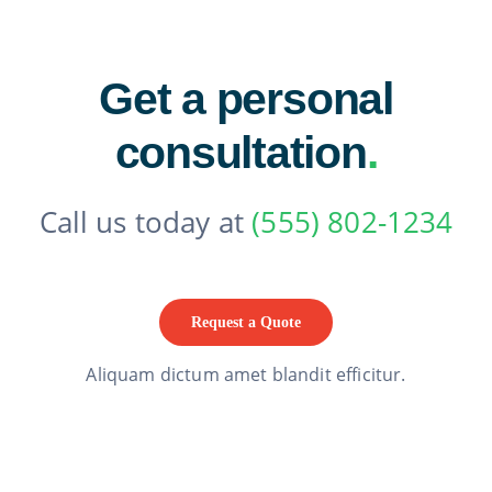
Get a personal
consultation
.
Call us today at
(555) 802-1234
Request a Quote
Aliquam dictum amet blandit efficitur.