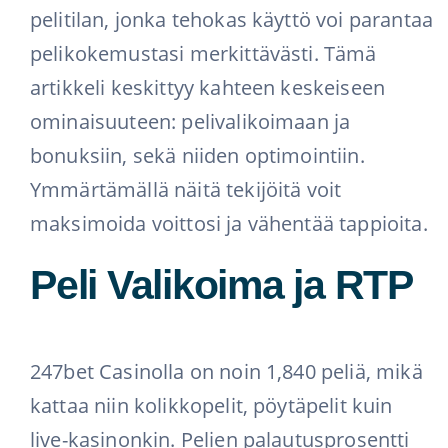
pelitilan, jonka tehokas käyttö voi parantaa
pelikokemustasi merkittävästi. Tämä
artikkeli keskittyy kahteen keskeiseen
ominaisuuteen: pelivalikoimaan ja
bonuksiin, sekä niiden optimointiin.
Ymmärtämällä näitä tekijöitä voit
maksimoida voittosi ja vähentää tappioita.
Peli Valikoima ja RTP
247bet Casinolla on noin 1,840 peliä, mikä
kattaa niin kolikkopelit, pöytäpelit kuin
live-kasinonkin. Pelien palautusprosentti