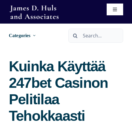
Skip
Toggle
to
Navigati
content
Home
Search
Categories
for:
About
Kuinka Käyttää
Services
247bet Casinon
Immigration
Real Estate Services
Pelitilaa
Se Habla Español
Wills & Trusts
Tehokkaasti
Forms
Bankruptcy Services