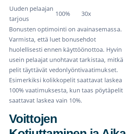
Uuden pelaajan
100%
30x
tarjous
Bonusten optimointi on avainasemassa.
Varmista, että luet bonusehdot
huolellisesti ennen käyttöönottoa. Hyvin
usein pelaajat unohtavat tarkistaa, mitkä
pelit täyttävät vedonlyöntivaatimukset.
Esimerkiksi kolikkopelit saattavat laskea
100% vaatimuksesta, kun taas pöytäpelit
saattavat laskea vain 10%.
Voittojen
Kotiuttaminen ja Aika