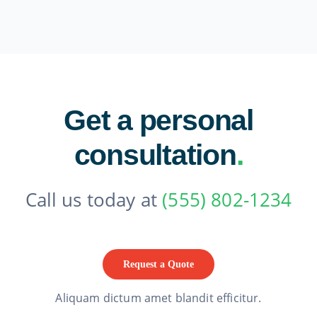
Get a personal
consultation
.
Call us today at
(555) 802-1234
Request a Quote
Aliquam dictum amet blandit efficitur.