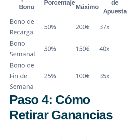
Porcentaje
de
Bono
Máximo
Apuesta
Bono de
50%
200€
37x
Recarga
Bono
30%
150€
40x
Semanal
Bono de
Fin de
25%
100€
35x
Semana
Paso 4: Cómo
Retirar Ganancias