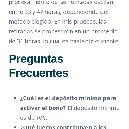
procesamiento de las retiradas oscilan
entre 23 y 47 horas, dependiendo del
método elegido. En mis pruebas, las
retiradas se procesaron en un promedio
de 31 horas, lo cual es bastante eficiente.
Preguntas
Frecuentes
¿Cuál es el depósito mínimo para
activar el bono?
El depósito mínimo
es de 10€.
¿Qué juegos contribuyen a los