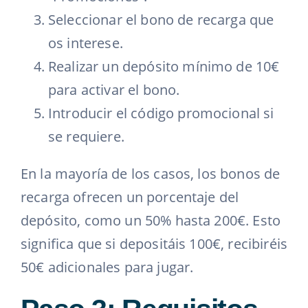
Seleccionar el bono de recarga que
os interese.
Realizar un depósito mínimo de 10€
para activar el bono.
Introducir el código promocional si
se requiere.
En la mayoría de los casos, los bonos de
recarga ofrecen un porcentaje del
depósito, como un 50% hasta 200€. Esto
significa que si depositáis 100€, recibiréis
50€ adicionales para jugar.