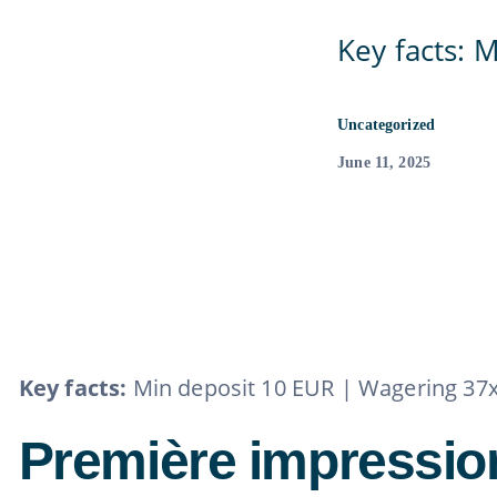
Key facts: 
Uncategorized
June 11, 2025
Key facts:
Min deposit 10 EUR | Wagering 37x 
Première impression