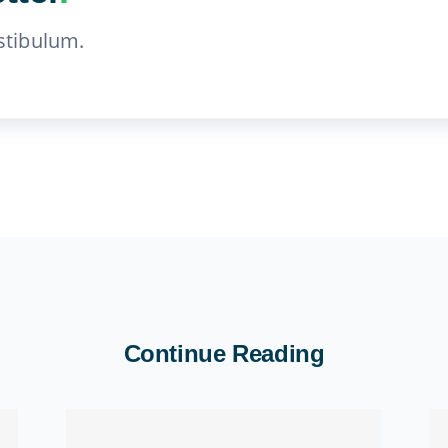
stibulum.
Continue Reading