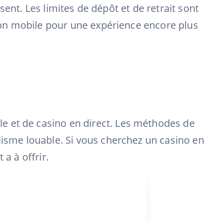
osent. Les limites de dépôt et de retrait sont
tion mobile pour une expérience encore plus
e et de casino en direct. Les méthodes de
lisme louable. Si vous cherchez un casino en
a à offrir.