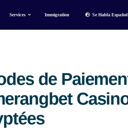
Services
Immigration
Se Habla Español
odes de Paiemen
erangbet Casin
yptées