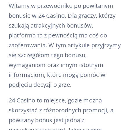
Witamy w przewodniku po powitanym
bonusie w 24 Casino. Dla graczy, którzy
szukają atrakcyjnych bonusów,
platforma ta z pewnością ma coś do
zaoferowania. W tym artykule przyjrzymy
się szczegółom tego bonusu,
wymaganiom oraz innym istotnym
informacjom, które mogą pomóc w
podjęciu decyzji o grze.
24 Casino to miejsce, gdzie można
skorzystać z różnorodnych promocji, a
powitany bonus jest jedną z
najciekawszych ofert. Jakie są jego