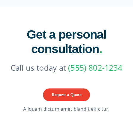
Get a personal
consultation
.
Call us today at
(555) 802-1234
Request a Quote
Aliquam dictum amet blandit efficitur.