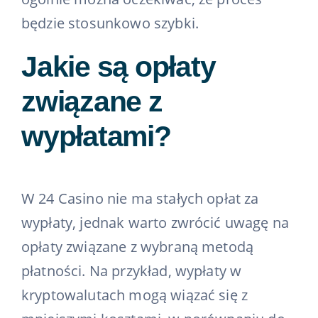
będzie stosunkowo szybki.
Jakie są opłaty
związane z
wypłatami?
W 24 Casino nie ma stałych opłat za
wypłaty, jednak warto zwrócić uwagę na
opłaty związane z wybraną metodą
płatności. Na przykład, wypłaty w
kryptowalutach mogą wiązać się z