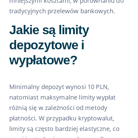
mniejszymi kosztami, w porównaniu do
tradycyjnych przelewów bankowych.
Jakie są limity
depozytowe i
wypłatowe?
Minimalny depozyt wynosi 10 PLN,
natomiast maksymalne limity wypłat
różnią się w zależności od metody
płatności. W przypadku kryptowalut,
limity są często bardziej elastyczne, co