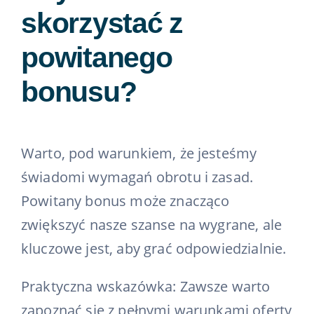
skorzystać z
powitanego
bonusu?
Warto, pod warunkiem, że jesteśmy
świadomi wymagań obrotu i zasad.
Powitany bonus może znacząco
zwiększyć nasze szanse na wygrane, ale
kluczowe jest, aby grać odpowiedzialnie.
Praktyczna wskazówka: Zawsze warto
zapoznać się z pełnymi warunkami oferty