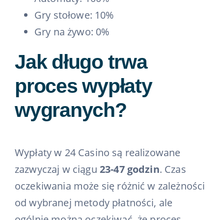
Gry stołowe: 10%
Gry na żywo: 0%
Jak długo trwa
proces wypłaty
wygranych?
Wypłaty w 24 Casino są realizowane
zazwyczaj w ciągu
23-47 godzin
. Czas
oczekiwania może się różnić w zależności
od wybranej metody płatności, ale
ogólnie można oczekiwać, że proces