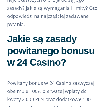
zasady? Jakie są wymagania i limity? Oto
odpowiedzi na najczęściej zadawane
pytania.
Jakie są zasady
powitanego bonusu
w 24 Casino?
Powitany bonus w 24 Casino zazwyczaj
obejmuje 100% pierwszej wpłaty do
kwoty 2,000 PLN oraz dodatkowe 100