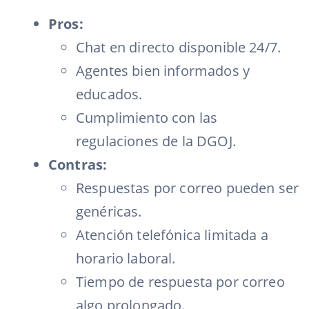
Pros:
Chat en directo disponible 24/7.
Agentes bien informados y
educados.
Cumplimiento con las
regulaciones de la DGOJ.
Contras:
Respuestas por correo pueden ser
genéricas.
Atención telefónica limitada a
horario laboral.
Tiempo de respuesta por correo
algo prolongado.