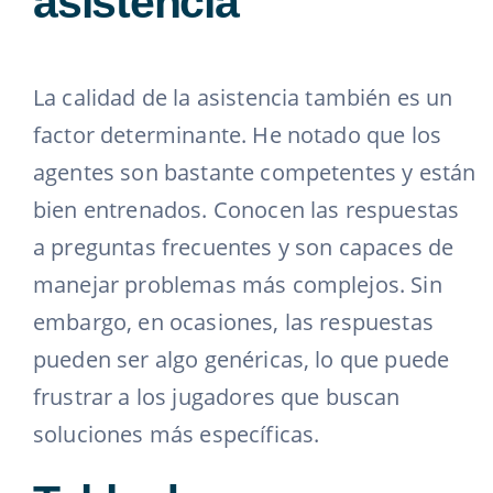
asistencia
La calidad de la asistencia también es un
factor determinante. He notado que los
agentes son bastante competentes y están
bien entrenados. Conocen las respuestas
a preguntas frecuentes y son capaces de
manejar problemas más complejos. Sin
embargo, en ocasiones, las respuestas
pueden ser algo genéricas, lo que puede
frustrar a los jugadores que buscan
soluciones más específicas.