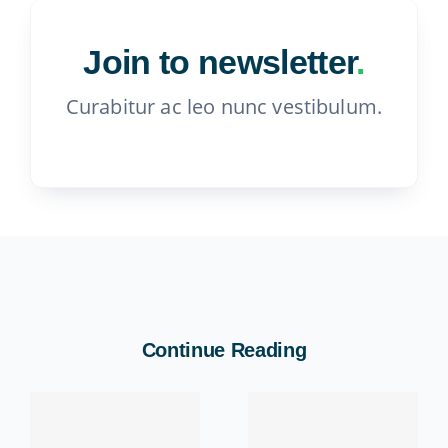
Join to newsletter
.
Curabitur ac leo nunc vestibulum.
Continue Reading