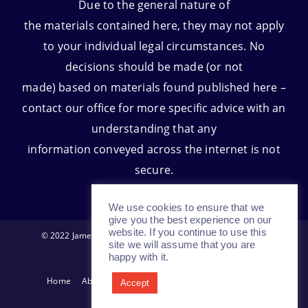
Due to the general nature of
the materials contained here, they may not apply
to your individual legal circumstances. No
decisions should be made (or not
made) based on materials found published here –
contact our office for more specific advice with an
understanding that any
information conveyed across the internet is not
secure.
We use cookies to ensure that we
give you the best experience on our
website. If you continue to use this
© 2022 James D. Huls and Associates All Rights Reserved.
site we will assume that you are
happy with it.
Home
About
Services
Forms
Contact
Privacy Policy
Accept