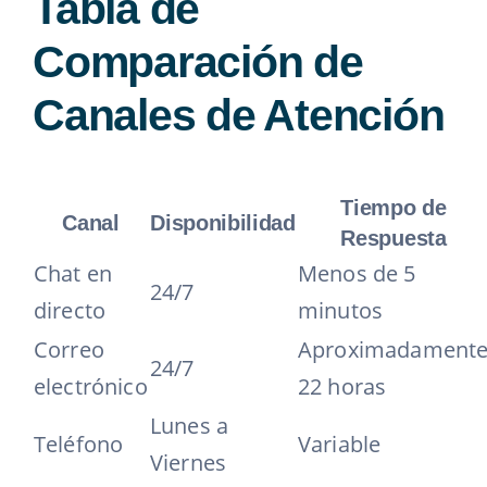
Tabla de
Comparación de
Canales de Atención
Tiempo de
Canal
Disponibilidad
Respuesta
Chat en
Menos de 5
24/7
directo
minutos
Correo
Aproximadament
24/7
electrónico
22 horas
Lunes a
Teléfono
Variable
Viernes