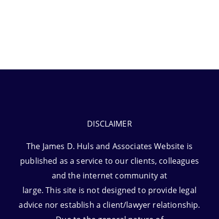
DISCLAIMER
The James D. Huls and Associates Website is
published as a service to our clients, colleagues
and the internet community at
large. This site is not designed to provide legal
advice nor establish a client/lawyer relationship.