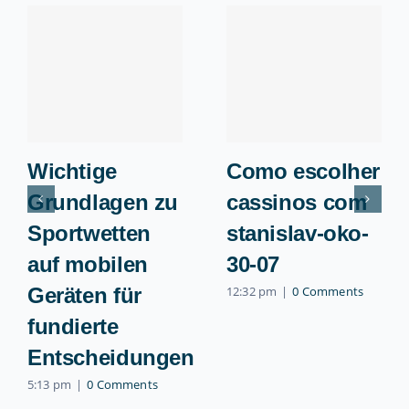
Wichtige
Como escolher
Grundlagen zu
cassinos com
Sportwetten
stanislav-oko-
auf mobilen
30-07
Geräten für
12:32 pm
|
0 Comments
fundierte
Entscheidungen
5:13 pm
|
0 Comments