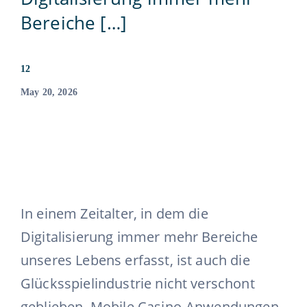
Bereiche […]
12
May 20, 2026
In einem Zeitalter, in dem die
Digitalisierung immer mehr Bereiche
unseres Lebens erfasst, ist auch die
Glücksspielindustrie nicht verschont
geblieben. Mobile Casino-Anwendungen