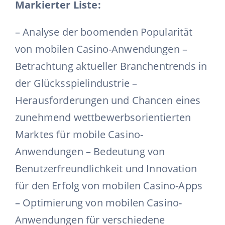
Markierter Liste:
– Analyse der boomenden Popularität
von mobilen Casino-Anwendungen –
Betrachtung aktueller Branchentrends in
der Glücksspielindustrie –
Herausforderungen und Chancen eines
zunehmend wettbewerbsorientierten
Marktes für mobile Casino-
Anwendungen – Bedeutung von
Benutzerfreundlichkeit und Innovation
für den Erfolg von mobilen Casino-Apps
– Optimierung von mobilen Casino-
Anwendungen für verschiedene