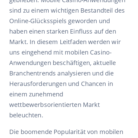
sind zu einem wichtigen Bestandteil des
Online-Glücksspiels geworden und
haben einen starken Einfluss auf den
Markt. In diesem Leitfaden werden wir
uns eingehend mit mobilen Casino-
Anwendungen beschäftigen, aktuelle
Branchentrends analysieren und die
Herausforderungen und Chancen in
einem zunehmend
wettbewerbsorientierten Markt
beleuchten.
Die boomende Popularität von mobilen