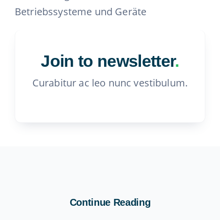
Betriebssysteme und Geräte
Join to newsletter
.
Curabitur ac leo nunc vestibulum.
Continue Reading