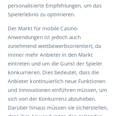
personalisierte Empfehlungen, um das
Spielerlebnis zu optimieren.
Der Markt für mobile Casino-
Anwendungen ist jedoch auch
zunehmend wettbewerbsorientiert, da
immer mehr Anbieter in den Markt
eintreten und um die Gunst der Spieler
konkurrieren. Dies bedeutet, dass die
Anbieter kontinuierlich neue Funktionen
und Innovationen einführen müssen, um
sich von der Konkurrenz abzuheben.
Darüber hinaus müssen sie sicherstellen,