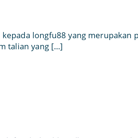
 kepada longfu88 yang merupakan p
m talian yang […]