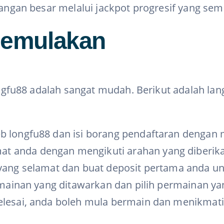
gan besar melalui jackpot progresif yang sem
memulakan
fu88 adalah sangat mudah. Berikut adalah lang
 longfu88 dan isi borang pendaftaran dengan 
 anda dengan mengikuti arahan yang diberika
yang selamat dan buat deposit pertama anda u
rmainan yang ditawarkan dan pilih permainan ya
lesai, anda boleh mula bermain dan menikmati