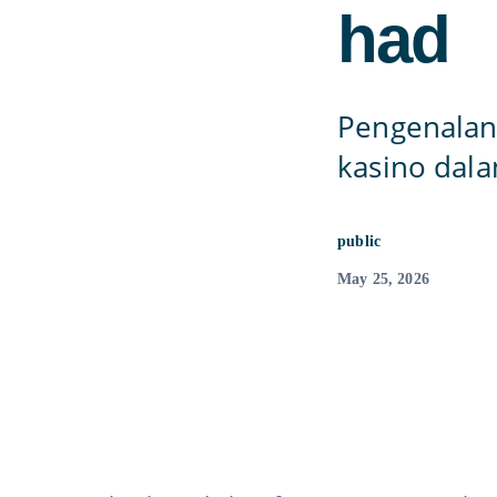
had
Pengenalan
kasino dala
public
May 25, 2026