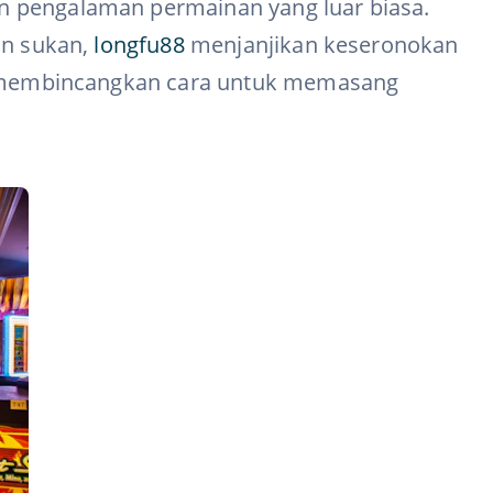
n pengalaman permainan yang luar biasa.
an sukan,
longfu88
menjanjikan keseronokan
an membincangkan cara untuk memasang