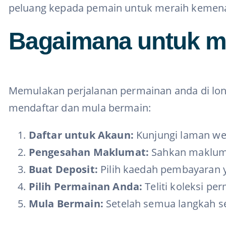
peluang kepada pemain untuk meraih kemenan
Bagaimana untuk 
Memulakan perjalanan permainan anda di long
mendaftar dan mula bermain:
Daftar untuk Akaun:
Kunjungi laman web
Pengesahan Maklumat:
Sahkan maklumat
Buat Deposit:
Pilih kaedah pembayaran 
Pilih Permainan Anda:
Teliti koleksi pe
Mula Bermain:
Setelah semua langkah se