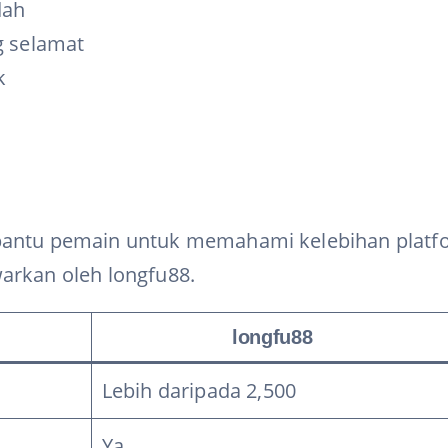
dah
g selamat
k
bantu pemain untuk memahami kelebihan platfor
arkan oleh longfu88.
longfu88
Lebih daripada 2,500
Ya