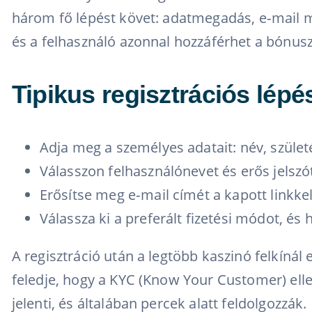
három fő lépést követ: adatmegadás, e‑mail me
és a felhasználó azonnal hozzáférhet a bónus
Tipikus regisztrációs lépé
Adja meg a személyes adatait: név, szület
Válasszon felhasználónevet és erős jelszó
Erősítse meg e‑mail címét a kapott linkkel
Válassza ki a preferált fizetési módot, és h
A regisztráció után a legtöbb kaszinó felkíná
feledje, hogy a KYC (Know Your Customer) elle
jelenti, és általában percek alatt feldolgozzák.