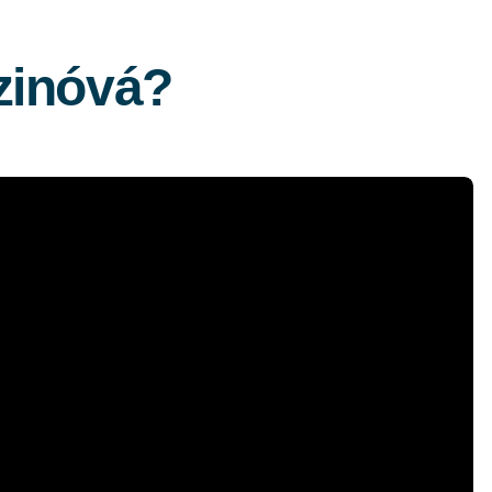
szinóvá?