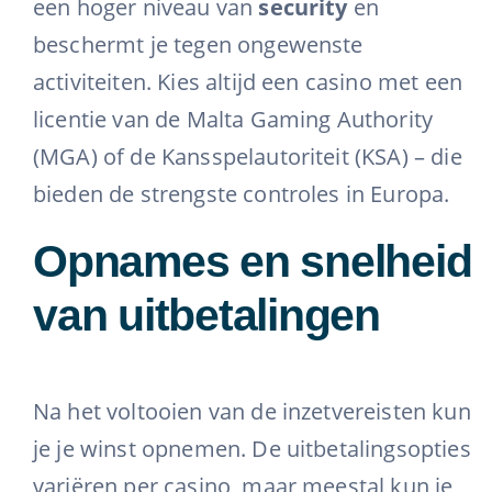
een hoger niveau van
security
en
beschermt je tegen ongewenste
activiteiten. Kies altijd een casino met een
licentie van de Malta Gaming Authority
(MGA) of de Kansspelautoriteit (KSA) – die
bieden de strengste controles in Europa.
Opnames en snelheid
van uitbetalingen
Na het voltooien van de inzetvereisten kun
je je winst opnemen. De uitbetalingsopties
variëren per casino, maar meestal kun je