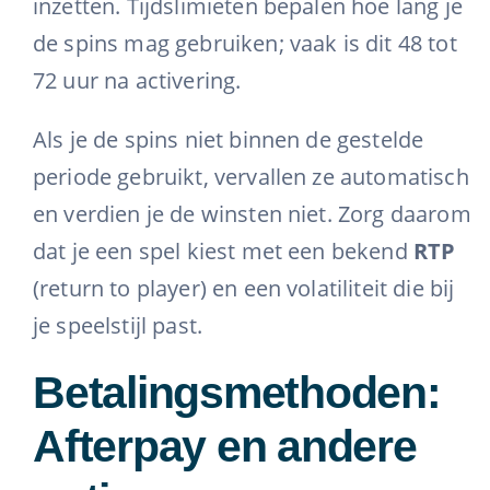
inzetten. Tijdslimieten bepalen hoe lang je
de spins mag gebruiken; vaak is dit 48 tot
72 uur na activering.
Als je de spins niet binnen de gestelde
periode gebruikt, vervallen ze automatisch
en verdien je de winsten niet. Zorg daarom
dat je een spel kiest met een bekend
RTP
(return to player) en een volatiliteit die bij
je speelstijl past.
Betalingsmethoden:
Afterpay en andere