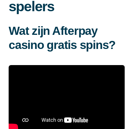
spelers
Wat zijn Afterpay
casino gratis spins?