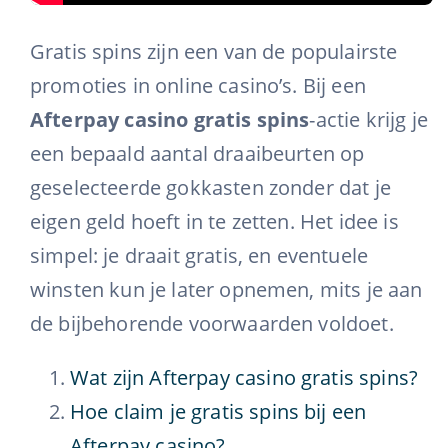
Gratis spins zijn een van de populairste
promoties in online casino’s. Bij een
Afterpay casino gratis spins
-actie krijg je
een bepaald aantal draaibeurten op
geselecteerde gokkasten zonder dat je
eigen geld hoeft in te zetten. Het idee is
simpel: je draait gratis, en eventuele
winsten kun je later opnemen, mits je aan
de bijbehorende voorwaarden voldoet.
Wat zijn Afterpay casino gratis spins?
Hoe claim je gratis spins bij een
Afterpay casino?