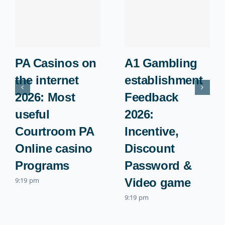
PA Casinos on
A1 Gambling
the internet
establishment
2026: Most
Feedback
useful
2026:
Courtroom PA
Incentive,
Online casino
Discount
Programs
Password &
9:19 pm
Video game
9:19 pm