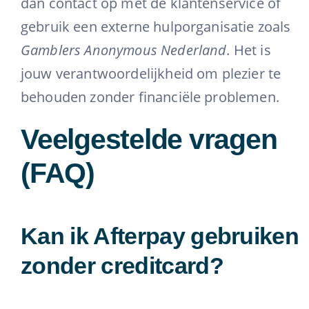
dan contact op met de klantenservice of
gebruik een externe hulporganisatie zoals
Gamblers Anonymous Nederland
. Het is
jouw verantwoordelijkheid om plezier te
behouden zonder financiële problemen.
Veelgestelde vragen
(FAQ)
Kan ik Afterpay gebruiken
zonder creditcard?