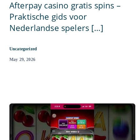
Afterpay casino gratis spins –
Contact
Praktische gids voor
Nederlandse spelers […]
815-455-4755
Uncategorized
May 29, 2026