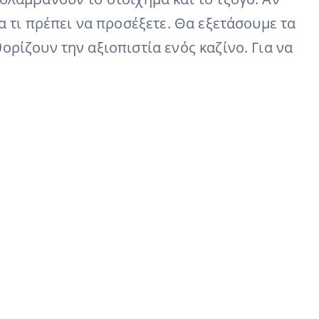
α τι πρέπει να προσέξετε. Θα εξετάσουμε τα
ρίζουν την αξιοπιστία ενός καζίνο. Για να