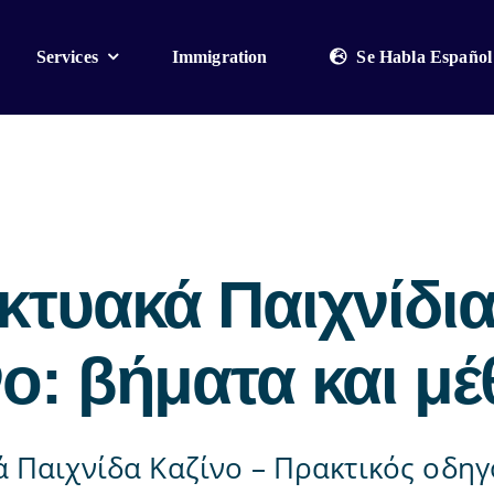
Services
Immigration
Se Habla Español
κτυακά Παιχνίδι
ο: βήματα και μέ
ά Παιχνίδα Καζίνο – Πρακτικός οδηγ