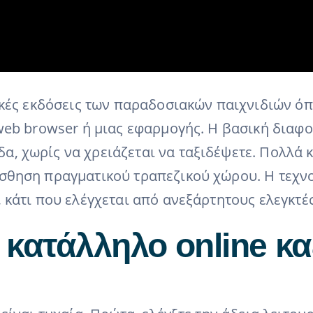
νικές εκδόσεις των παραδοσιακών παιχνιδιών όπ
 web browser ή μιας εφαρμογής. Η βασική διαφο
α, χωρίς να χρειάζεται να ταξιδέψετε. Πολλά 
αίσθηση πραγματικού τραπεζικού χώρου. Η τεχ
 κάτι που ελέγχεται από ανεξάρτητους ελεγκτές
 κατάλληλο online κα