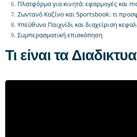
Πλατφόρμα για κινητά: εφαρμογές και m
Ζωντανό Καζίνο και Sportsbook: τι προσ
Υπεύθυνο Παιχνίδι και διαχείριση κεφα
Συμπερασματική επισκόπηση
Τι είναι τα Διαδικτυ