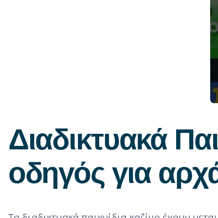
Διαδικτυακά Παι
οδηγός για αρχ
Τα διαδικτυακά παιχνίδια καζίνο έχουν μετα