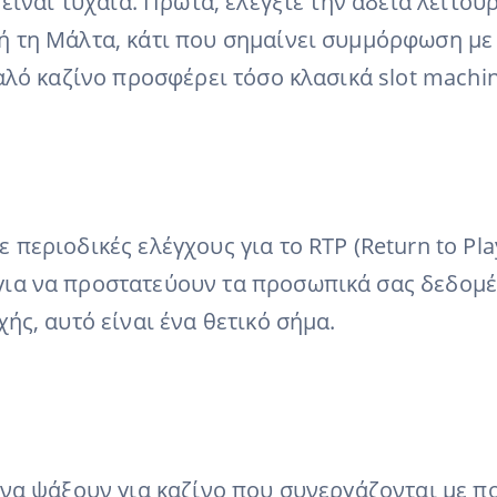
 είναι τυχαία. Πρώτα, ελέγξτε την άδεια λειτου
ή τη Μάλτα, κάτι που σημαίνει συμμόρφωση με
αλό καζίνο προσφέρει τόσο κλασικά slot machine
περιοδικές ελέγχους για το RTP (Return to Pla
ια να προστατεύουν τα προσωπικά σας δεδομένα
ής, αυτό είναι ένα θετικό σήμα.
 να ψάξουν για καζίνο που συνεργάζονται με π