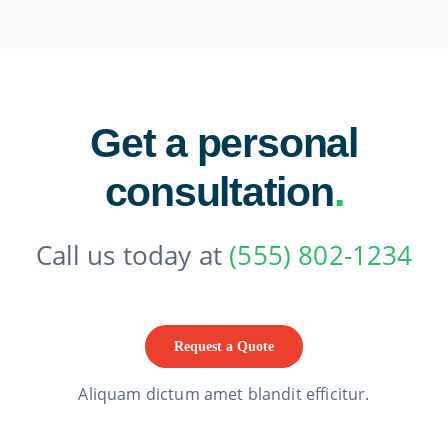
Get a personal
consultation
.
Call us today at
(555) 802-1234
Request a Quote
Aliquam dictum amet blandit efficitur.