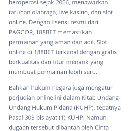
beroperasi sejak 2006, menawarkan
taruhan olahraga, live kasino, dan slot
online. Dengan lisensi resmi dari
PAGCOR, 188BET memastikan
permainan yang aman dan adil. Slot
online di 188BET terkenal dengan grafis
berkualitas dan fitur menarik yang
membuat permainan lebih seru.
Bahkan hukum negara juga mengatur
perjudian online ini dalam Kitab Undang-
Undang Hukum Pidana (KUHP), tepatnya
Pasal 303 bis ayat (1) KUHP. Namun,
dugaan tersebut dibantah oleh Cinta