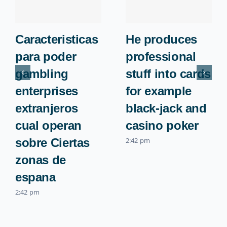
Caracteristicas
He produces
para poder
professional
gambling
stuff into cards
enterprises
for example
extranjeros
black-jack and
cual operan
casino poker
sobre Ciertas
2:42 pm
zonas de
espana
2:42 pm