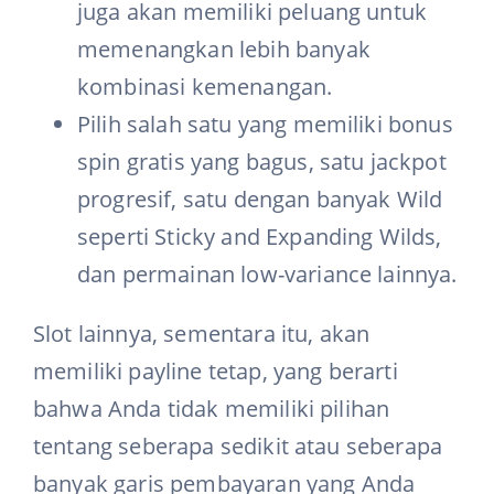
juga akan memiliki peluang untuk
memenangkan lebih banyak
kombinasi kemenangan.
Pilih salah satu yang memiliki bonus
spin gratis yang bagus, satu jackpot
progresif, satu dengan banyak Wild
seperti Sticky and Expanding Wilds,
dan permainan low-variance lainnya.
Slot lainnya, sementara itu, akan
memiliki payline tetap, yang berarti
bahwa Anda tidak memiliki pilihan
tentang seberapa sedikit atau seberapa
banyak garis pembayaran yang Anda