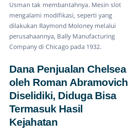
Usman tak membantahnya. Mesin slot
mengalami modifikasi, seperti yang
dilakukan Raymond Moloney melalui
perusahaannya, Bally Manufacturing
Company di Chicago pada 1932.
Dana Penjualan Chelsea
oleh Roman Abramovich
Diselidiki, Diduga Bisa
Termasuk Hasil
Kejahatan