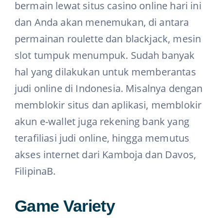
bermain lewat situs casino online hari ini
dan Anda akan menemukan, di antara
permainan roulette dan blackjack, mesin
slot tumpuk menumpuk. Sudah banyak
hal yang dilakukan untuk memberantas
judi online di Indonesia. Misalnya dengan
memblokir situs dan aplikasi, memblokir
akun e-wallet juga rekening bank yang
terafiliasi judi online, hingga memutus
akses internet dari Kamboja dan Davos,
FilipinaB.
Game Variety