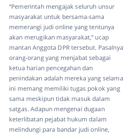
“Pemerintah mengajak seluruh unsur
masyarakat untuk bersama-sama
memerangi judi online yang tentunya
akan merugikan masyarakat,” ucap
mantan Anggota DPR tersebut. Pasalnya
orang-orang yang menjabat sebagai
ketua harian pencegahan dan
penindakan adalah mereka yang selama
ini memang memiliki tugas pokok yang
sama meskipun tidak masuk dalam
satgas. Adapun mengenai dugaan
keterlibatan pejabat hukum dalam
melindungi para bandar judi online,