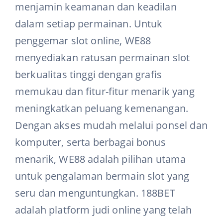
menjamin keamanan dan keadilan
dalam setiap permainan. Untuk
penggemar slot online, WE88
menyediakan ratusan permainan slot
berkualitas tinggi dengan grafis
memukau dan fitur-fitur menarik yang
meningkatkan peluang kemenangan.
Dengan akses mudah melalui ponsel dan
komputer, serta berbagai bonus
menarik, WE88 adalah pilihan utama
untuk pengalaman bermain slot yang
seru dan menguntungkan. 188BET
adalah platform judi online yang telah