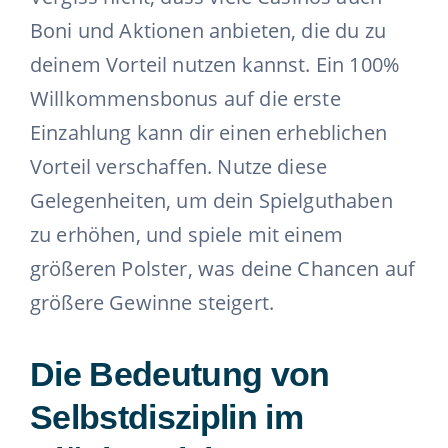
Boni und Aktionen anbieten, die du zu
deinem Vorteil nutzen kannst. Ein 100%
Willkommensbonus auf die erste
Einzahlung kann dir einen erheblichen
Vorteil verschaffen. Nutze diese
Gelegenheiten, um dein Spielguthaben
zu erhöhen, und spiele mit einem
größeren Polster, was deine Chancen auf
größere Gewinne steigert.
Die Bedeutung von
Selbstdisziplin im