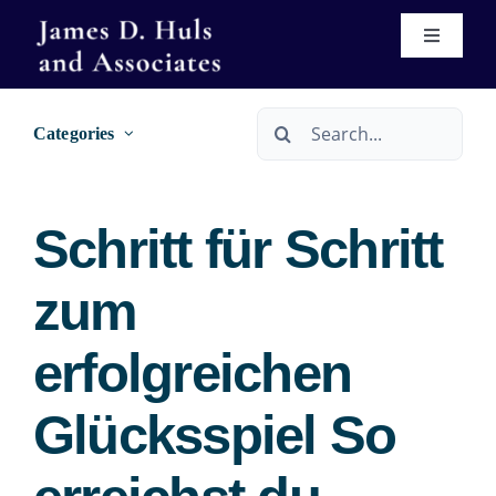
Skip
Toggle
to
Navigati
content
Home
Search
Categories
for:
About
Schritt für Schritt
Services
zum
Immigration
Real Estate Services
erfolgreichen
Se Habla Español
Wills & Trusts
Glücksspiel So
Forms
Bankruptcy Services