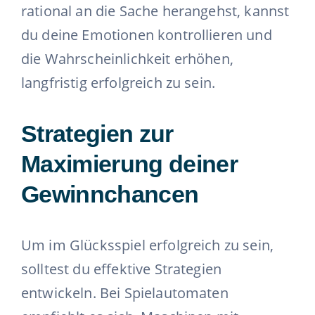
rational an die Sache herangehst, kannst
du deine Emotionen kontrollieren und
die Wahrscheinlichkeit erhöhen,
langfristig erfolgreich zu sein.
Strategien zur
Maximierung deiner
Gewinnchancen
Um im Glücksspiel erfolgreich zu sein,
solltest du effektive Strategien
entwickeln. Bei Spielautomaten