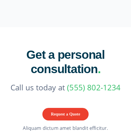
Get a personal
consultation
.
Call us today at
(555) 802-1234
Request a Quote
Aliquam dictum amet blandit efficitur.