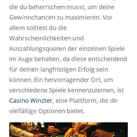
die du beherrschen musst, um deine
Gewinnchancen zu maximieren. Vor
allem solltest du die
Wahrscheinlichkeiten und
Auszahlungsquoten der einzelnen Spiele
im Auge behalten, da diese entscheidend
für deinen langfristigen Erfolg sein
können. Ein hervorragender Ort, um
verschiedene Spiele kennenzulernen, ist
Casino Winzter
, eine Plattform, die dir
vielfältige Optionen bietet.