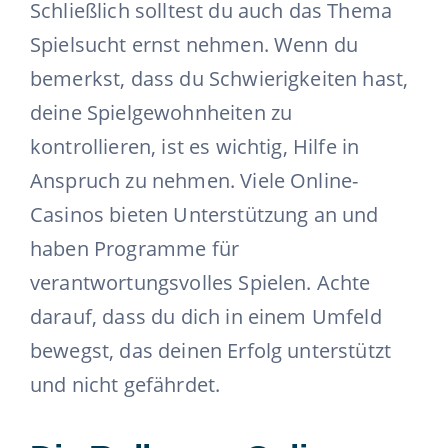
Schließlich solltest du auch das Thema
Spielsucht ernst nehmen. Wenn du
bemerkst, dass du Schwierigkeiten hast,
deine Spielgewohnheiten zu
kontrollieren, ist es wichtig, Hilfe in
Anspruch zu nehmen. Viele Online-
Casinos bieten Unterstützung an und
haben Programme für
verantwortungsvolles Spielen. Achte
darauf, dass du dich in einem Umfeld
bewegst, das deinen Erfolg unterstützt
und nicht gefährdet.