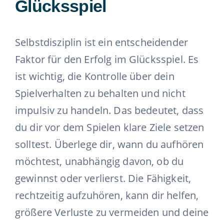
Glücksspiel
Selbstdisziplin ist ein entscheidender
Faktor für den Erfolg im Glücksspiel. Es
ist wichtig, die Kontrolle über dein
Spielverhalten zu behalten und nicht
impulsiv zu handeln. Das bedeutet, dass
du dir vor dem Spielen klare Ziele setzen
solltest. Überlege dir, wann du aufhören
möchtest, unabhängig davon, ob du
gewinnst oder verlierst. Die Fähigkeit,
rechtzeitig aufzuhören, kann dir helfen,
größere Verluste zu vermeiden und deine