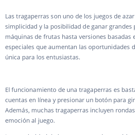
Las tragaperras son uno de los juegos de azar 
simplicidad y la posibilidad de ganar grandes
máquinas de frutas hasta versiones basadas en
especiales que aumentan las oportunidades d
única para los entusiastas.
El funcionamiento de una tragaperras es bast
cuentas en línea y presionar un botón para gir
Además, muchas tragaperras incluyen rondas d
emoción al juego.