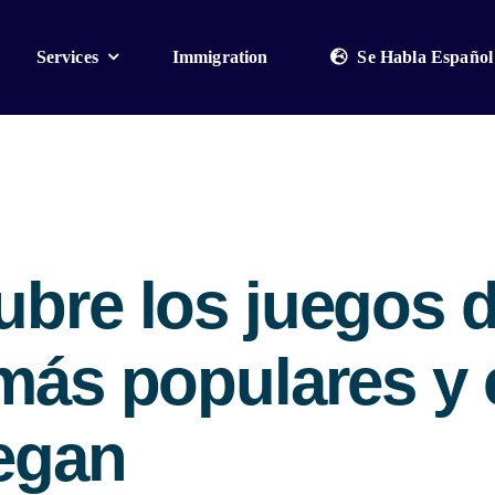
Services
Immigration
Se Habla Español
bre los juegos 
 más populares y
egan