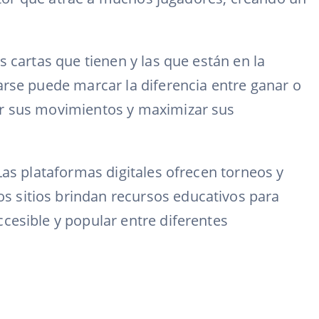
 cartas que tienen y las que están en la
arse puede marcar la diferencia entre ganar o
ar sus movimientos y maximizar sus
Las plataformas digitales ofrecen torneos y
s sitios brindan recursos educativos para
cesible y popular entre diferentes