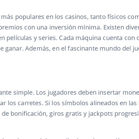
más populares en los casinos, tanto físicos como
 premios con una inversión mínima. Existen dive
 películas y series. Cada máquina cuenta con di
e ganar. Además, en el fascinante mundo del j
ante simple. Los jugadores deben insertar moned
ar los carretes. Si los símbolos alineados en las
e bonificación, giros gratis y jackpots progres