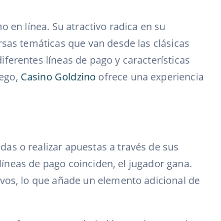
 en línea. Su atractivo radica en su
rsas temáticas que van desde las clásicas
ferentes líneas de pago y características
uego,
Casino Goldzino
ofrece una experiencia
as o realizar apuestas a través de sus
 líneas de pago coinciden, el jugador gana.
ivos, lo que añade un elemento adicional de