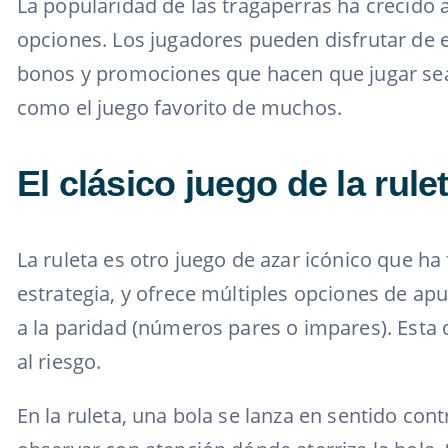
La popularidad de las tragaperras ha crecido 
opciones. Los jugadores pueden disfrutar de
bonos y promociones que hacen que jugar sea 
como el juego favorito de muchos.
El clásico juego de la rule
La ruleta es otro juego de azar icónico que ha
estrategia, y ofrece múltiples opciones de apu
a la paridad (números pares o impares). Esta 
al riesgo.
En la ruleta, una bola se lanza en sentido co