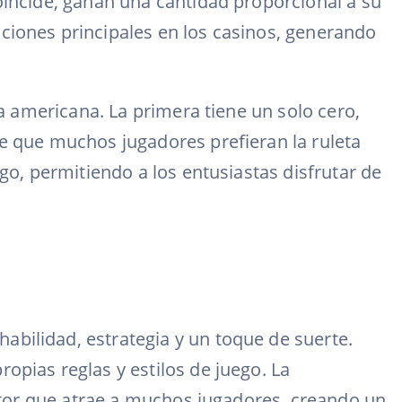
oincide, ganan una cantidad proporcional a su
ciones principales en los casinos, generando
ta americana. La primera tiene un solo cero,
ce que muchos jugadores prefieran la ruleta
go, permitiendo a los entusiastas disfrutar de
abilidad, estrategia y un toque de suerte.
opias reglas y estilos de juego. La
actor que atrae a muchos jugadores, creando un