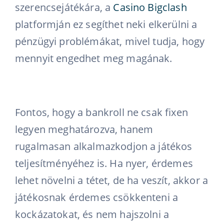
szerencsejátékára, a
Casino Bigclash
platformján ez segíthet neki elkerülni a
pénzügyi problémákat, mivel tudja, hogy
mennyit engedhet meg magának.
Fontos, hogy a bankroll ne csak fixen
legyen meghatározva, hanem
rugalmasan alkalmazkodjon a játékos
teljesítményéhez is. Ha nyer, érdemes
lehet növelni a tétet, de ha veszít, akkor a
játékosnak érdemes csökkenteni a
kockázatokat, és nem hajszolni a