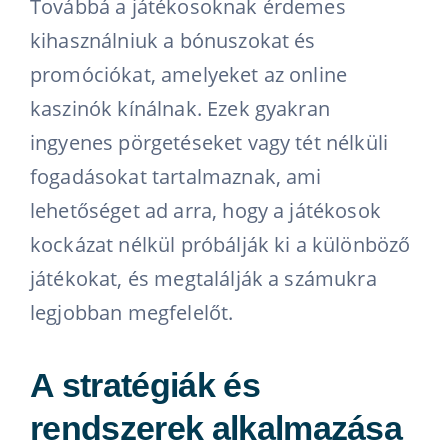
Továbbá a játékosoknak érdemes
kihasználniuk a bónuszokat és
promóciókat, amelyeket az online
kaszinók kínálnak. Ezek gyakran
ingyenes pörgetéseket vagy tét nélküli
fogadásokat tartalmaznak, ami
lehetőséget ad arra, hogy a játékosok
kockázat nélkül próbálják ki a különböző
játékokat, és megtalálják a számukra
legjobban megfelelőt.
A stratégiák és
rendszerek alkalmazása