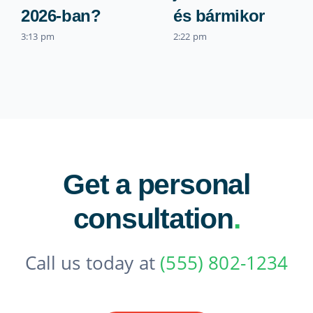
2026-ban?
és bármikor
3:13 pm
2:22 pm
Get a personal
consultation
.
Call us today at
(555) 802-1234