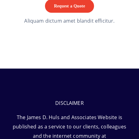
Request a Quote
Aliquam dictum amet blandit efficitur.
DISCLAIMER
The James D. Huls and Associates Website is
published as a service to our clients, colleagues
and the internet community at