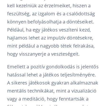
kell kezelniük az érzelmeiket, hiszen a
feszültség, az izgalom és a csalódottság
könnyen befolyásolhatja a döntéseiket.
Például, ha egy játékos veszíteni kezd,
hajlamos lehet az impulzív döntésekre,
mint például a nagyobb tétek felrakása,
hogy visszanyerje a veszteségeit.
Emellett a pozitív gondolkodás is jelentős
hatással lehet a játékos teljesítményére.
A sikeres játékosok gyakran alkalmaznak
mentális technikákat, mint a vizualizáció
vagy a meditáció, hogy fenntartsák a