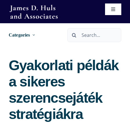
Skip
Toggle
to
Navigati
content
Home
Search
Categories
for:
About
Gyakorlati példák
Services
a sikeres
Immigration
Real Estate Services
szerencsejáték
Se Habla Español
Wills & Trusts
stratégiákra
Forms
Bankruptcy Services