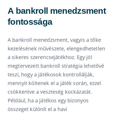
A bankroll menedzsment
fontossága
A bankroll menedzsment, vagyis a tőke
kezelésének művészete, elengedhetetlen
a sikeres szerencsejátékhoz. Egy jól
megtervezett bankroll stratégia lehetővé
teszi, hogy a játékosok kontrollálják,
mennyit költenek el a játék során, ezzel
csökkentve a veszteség kockázatát.
Például, ha a játékos egy bizonyos
összeget különít el a havi