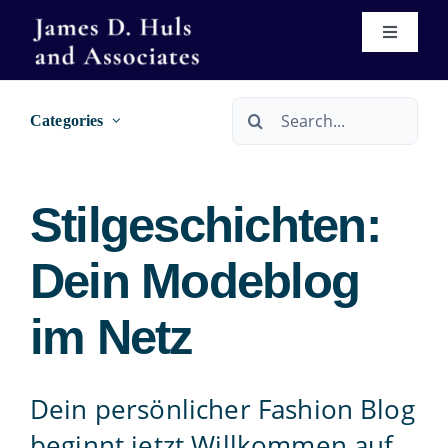
Skip
Toggle
to
Navigati
content
Home
Search
Categories
for:
About
Stilgeschichten:
Services
Dein Modeblog
Immigration
Real Estate Services
im Netz
Se Habla Español
Wills & Trusts
Dein persönlicher Fashion Blog
Forms
Bankruptcy Services
beginnt jetzt Willkommen auf