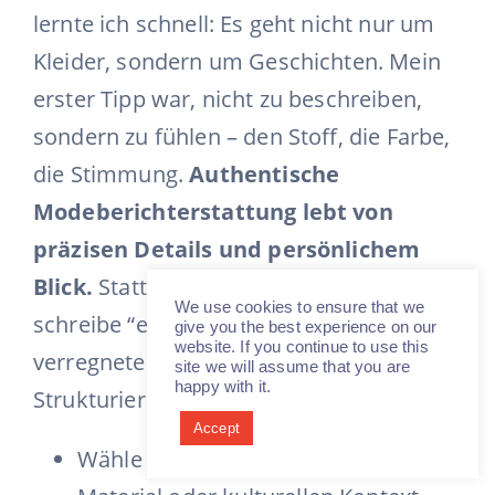
lernte ich schnell: Es geht nicht nur um
Kleider, sondern um Geschichten. Mein
erster Tipp war, nicht zu beschreiben,
sondern zu fühlen – den Stoff, die Farbe,
die Stimmung.
Authentische
Modeberichterstattung lebt von
präzisen Details und persönlichem
Blick.
Statt zu sagen “Das Kleid ist blau”,
We use cookies to ensure that we
schreibe “es trägt den Himmel eines
give you the best experience on our
website. If you continue to use this
verregneten Pariser Morgens in sich.
site we will assume that you are
happy with it.
Strukturiere deine Texte mit klarem Fokus:
Accept
Wähle ein zentrales Thema: Schnitt,