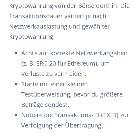
Kryptowährung von der Börse dorthin. Die
Transaktionsdauer variiert je nach
Netzwerkauslastung und gewählter
Kryptowährung.
Achte auf korrekte Netzwerkangaben
(z. B. ERC-20 für Ethereum), um
Verluste zu vermeiden.
Starte mit einer kleinen
Testüberweisung, bevor du größere
Beträge sendest.
Notiere die Transaktions-ID (TXID) zur
Verfolgung der Übertragung.