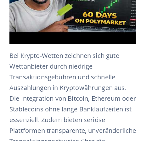
Bei Krypto-Wetten zeichnen sich gute
Wettanbieter durch niedrige
Transaktionsgebühren und schnelle
Auszahlungen in Kryptowährungen aus.
Die Integration von Bitcoin, Ethereum oder
Stablecoins ohne lange Banklaufzeiten ist
essenziell. Zudem bieten seriöse
Plattformen transparente, unveränderliche