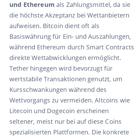
und Ethereum
als Zahlungsmittel, da sie
die höchste Akzeptanz bei Wettanbietern
aufweisen. Bitcoin dient oft als
Basiswährung für Ein- und Auszahlungen,
während Ethereum durch Smart Contracts
direkte Wettabwicklungen ermöglicht.
Tether hingegen wird bevorzugt für
wertstabile Transaktionen genutzt, um
Kursschwankungen während des
Wettvorgangs zu vermeiden. Altcoins wie
Litecoin und Dogecoin erscheinen
seltener, meist nur bei auf diese Coins
spezialisierten Plattformen. Die konkrete