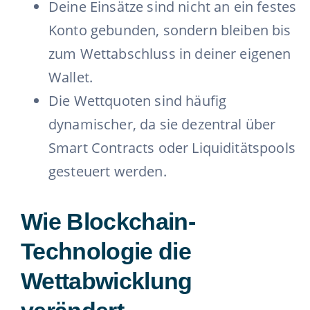
Deine Einsätze sind nicht an ein festes
Konto gebunden, sondern bleiben bis
zum Wettabschluss in deiner eigenen
Wallet.
Die Wettquoten sind häufig
dynamischer, da sie dezentral über
Smart Contracts oder Liquiditätspools
gesteuert werden.
Wie Blockchain-
Technologie die
Wettabwicklung