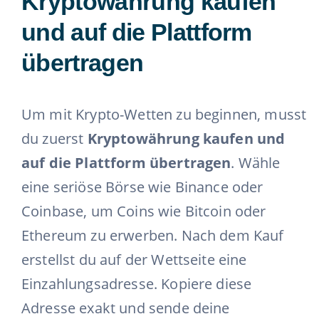
Kryptowährung kaufen
und auf die Plattform
übertragen
Um mit Krypto-Wetten zu beginnen, musst
du zuerst
Kryptowährung kaufen und
auf die Plattform übertragen
. Wähle
eine seriöse Börse wie Binance oder
Coinbase, um Coins wie Bitcoin oder
Ethereum zu erwerben. Nach dem Kauf
erstellst du auf der Wettseite eine
Einzahlungsadresse. Kopiere diese
Adresse exakt und sende deine