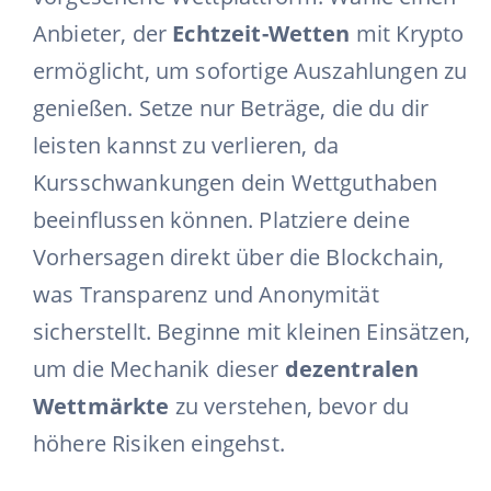
Anbieter, der
Echtzeit-Wetten
mit Krypto
ermöglicht, um sofortige Auszahlungen zu
genießen.
Setze nur Beträge, die du dir
leisten kannst zu verlieren
, da
Kursschwankungen dein Wettguthaben
beeinflussen können. Platziere deine
Vorhersagen direkt über die Blockchain,
was Transparenz und Anonymität
sicherstellt. Beginne mit kleinen Einsätzen,
um die Mechanik dieser
dezentralen
Wettmärkte
zu verstehen, bevor du
höhere Risiken eingehst.