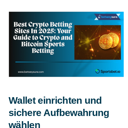
Wallet einrichten und
sichere Aufbewahrung
wählen