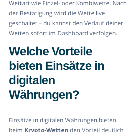
Wettart wie Einzel- oder Kombiwette. Nach
der Bestätigung wird die Wette live
geschaltet – du kannst den Verlauf deiner
Wetten sofort im Dashboard verfolgen.
Welche Vorteile
bieten Einsätze in
digitalen
Währungen?
Einsätze in digitalen Währungen bieten
beim
Krypto-Wetten
den Vorteil deutlich