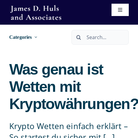
Skip
Toggle
to
Navigati
content
Home
Search
Categories
for:
About
Was genau ist
Services
Wetten mit
Immigration
Real Estate Services
Kryptowährungen
Se Habla Español
Wills & Trusts
Krypto Wetten einfach erklärt –
Forms
Bankruptcy Services
So startest du sicher mit […]