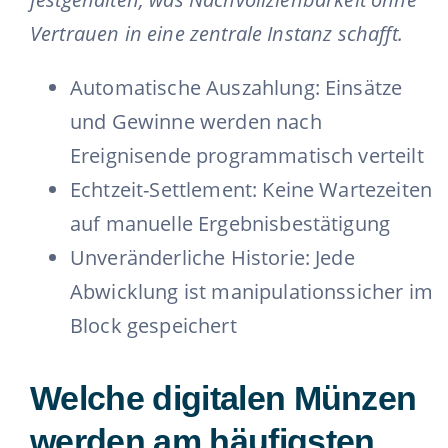
Vertrauen in eine zentrale Instanz schafft.
Automatische Auszahlung: Einsätze
und Gewinne werden nach
Ereignisende programmatisch verteilt
Echtzeit-Settlement: Keine Wartezeiten
auf manuelle Ergebnisbestätigung
Unveränderliche Historie: Jede
Abwicklung ist manipulationssicher im
Block gespeichert
Welche digitalen Münzen
werden am häufigsten