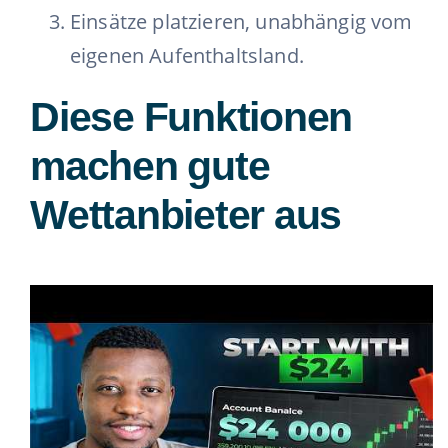
Einsätze platzieren, unabhängig vom
eigenen Aufenthaltsland.
Diese Funktionen
machen gute
Wettanbieter aus