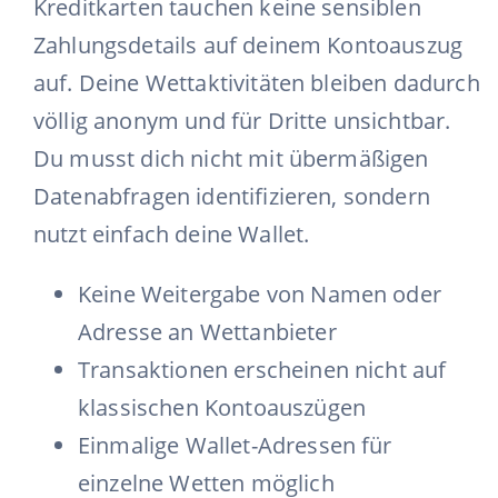
Kreditkarten tauchen keine sensiblen
Zahlungsdetails auf deinem Kontoauszug
auf. Deine Wettaktivitäten bleiben dadurch
völlig anonym und für Dritte unsichtbar.
Du musst dich nicht mit übermäßigen
Datenabfragen identifizieren, sondern
nutzt einfach deine Wallet.
Keine Weitergabe von Namen oder
Adresse an Wettanbieter
Transaktionen erscheinen nicht auf
klassischen Kontoauszügen
Einmalige Wallet-Adressen für
einzelne Wetten möglich