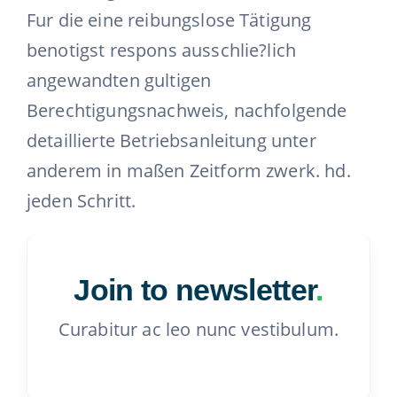
Fur die eine reibungslose Tätigung
benotigst respons ausschlie?lich
angewandten gultigen
Berechtigungsnachweis, nachfolgende
detaillierte Betriebsanleitung unter
anderem in maßen Zeitform zwerk. hd.
jeden Schritt.
Join to newsletter
.
Curabitur ac leo nunc vestibulum.