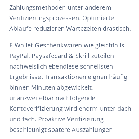
Zahlungsmethoden unter anderem
Verifizierungsprozessen. Optimierte
Ablaufe reduzieren Wartezeiten drastisch.
E-Wallet-Geschenkwaren wie gleichfalls
PayPal, Paysafecard & Skrill zuteilen
nachweislich ebendiese schnellsten
Ergebnisse. Transaktionen eignen häufig
binnen Minuten abgewickelt,
unanzweifelbar nachfolgende
Kontoverifizierung wird enorm unter dach
und fach. Proaktive Verifizierung
beschleunigt spatere Auszahlungen