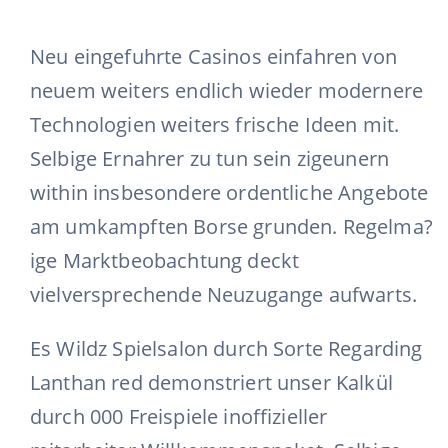
Neu eingefuhrte Casinos einfahren von
neuem weiters endlich wieder modernere
Technologien weiters frische Ideen mit.
Selbige Ernahrer zu tun sein zigeunern
within insbesondere ordentliche Angebote
am umkampften Borse grunden. Regelma?
ige Marktbeobachtung deckt
vielversprechende Neuzugange aufwarts.
Es Wildz Spielsalon durch Sorte Regarding
Lanthan red demonstriert unser Kalkül
durch 000 Freispiele inoffizieller