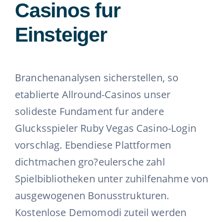
Casinos fur
Einsteiger
Branchenanalysen sicherstellen, so
etablierte Allround-Casinos unser
solideste Fundament fur andere
Glucksspieler Ruby Vegas Casino-Login
vorschlag. Ebendiese Plattformen
dichtmachen gro?eulersche zahl
Spielbibliotheken unter zuhilfenahme von
ausgewogenen Bonusstrukturen.
Kostenlose Demomodi zuteil werden