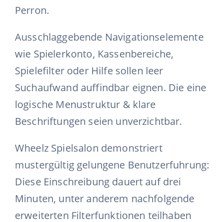
Perron.
Ausschlaggebende Navigationselemente
wie Spielerkonto, Kassenbereiche,
Spielefilter oder Hilfe sollen leer
Suchaufwand auffindbar eignen. Die eine
logische Menustruktur & klare
Beschriftungen seien unverzichtbar.
Wheelz Spielsalon demonstriert
mustergültig gelungene Benutzerfuhrung:
Diese Einschreibung dauert auf drei
Minuten, unter anderem nachfolgende
erweiterten Filterfunktionen teilhaben