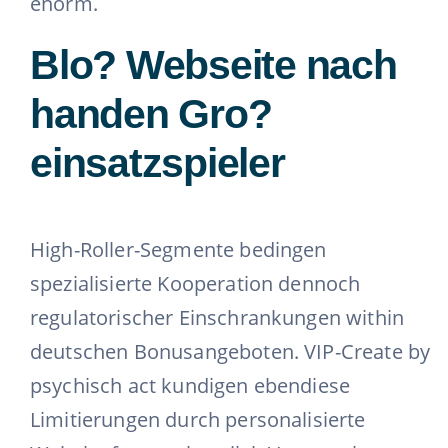
enorm.
Blo? Webseite nach
handen Gro?
einsatzspieler
High-Roller-Segmente bedingen
spezialisierte Kooperation dennoch
regulatorischer Einschrankungen within
deutschen Bonusangeboten. VIP-Create by
psychisch act kundigen ebendiese
Limitierungen durch personalisierte