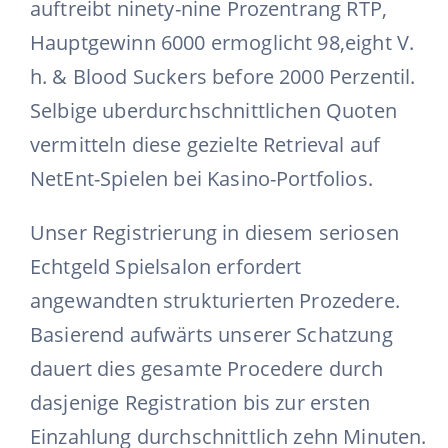
auftreibt ninety-nine Prozentrang RTP,
Hauptgewinn 6000 ermoglicht 98,eight V.
h. & Blood Suckers before 2000 Perzentil.
Selbige uberdurchschnittlichen Quoten
vermitteln diese gezielte Retrieval auf
NetEnt-Spielen bei Kasino-Portfolios.
Unser Registrierung in diesem seriosen
Echtgeld Spielsalon erfordert
angewandten strukturierten Prozedere.
Basierend aufwärts unserer Schatzung
dauert dies gesamte Procedere durch
dasjenige Registration bis zur ersten
Einzahlung durchschnittlich zehn Minuten.