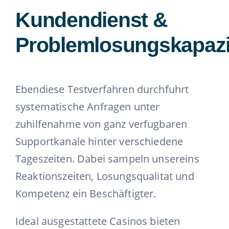
Kundendienst &
Problemlosungskapazi
Ebendiese Testverfahren durchfuhrt
systematische Anfragen unter
zuhilfenahme von ganz verfugbaren
Supportkanale hinter verschiedene
Tageszeiten. Dabei sampeln unsereins
Reaktionszeiten, Losungsqualitat und
Kompetenz ein Beschäftigter.
Ideal ausgestattete Casinos bieten