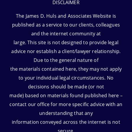
DISCLAIMER
The James D. Huls and Associates Website is
published as a service to our clients, colleagues
and the internet community at
large. This site is not designed to provide legal
advice nor establish a client/lawyer relationship.
Due to the general nature of
the materials contained here, they may not apply
to your individual legal circumstances. No
decisions should be made (or not
made) based on materials found published here –
contact our office for more specific advice with an
understanding that any
information conveyed across the internet is not
secure.