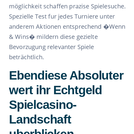
möglichkeit schaffen prazise Spielesuche.
Spezielle Test fur jedes Turniere unter
anderem Aktionen entsprechend �Wenn
& Wins� mildern diese gezielte
Bevorzugung relevanter Spiele
beträchtlich.
Ebendiese Absoluter
wert ihr Echtgeld
Spielcasino-
Landschaft
uberblicken