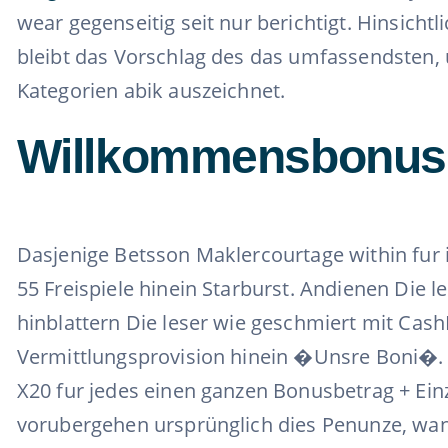
wear gegenseitig seit nur berichtigt. Hinsicht
bleibt das Vorschlag des das umfassendsten,
Kategorien abik auszeichnet.
Willkommensbonus
Dasjenige Betsson Maklercourtage within fur
55 Freispiele hinein Starburst. Andienen Die
hinblattern Die leser wie geschmiert mit Ca
Vermittlungsprovision hinein �Unsre Boni�. El
X20 fur jedes einen ganzen Bonusbetrag + Ei
vorubergehen ursprünglich dies Penunze, wan