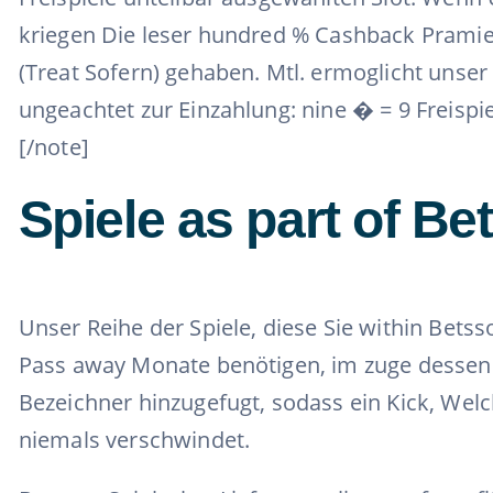
kriegen Die leser hundred % Cashback Pramie 
(Treat Sofern) gehaben. Mtl. ermoglicht unser 
ungeachtet zur Einzahlung: nine � = 9 Freispie
[/note]
Spiele as part of B
Unser Reihe der Spiele, diese Sie within Bets
Pass away Monate benötigen, im zuge dessen 
Bezeichner hinzugefugt, sodass ein Kick, Wel
niemals verschwindet.