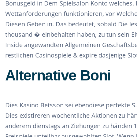
Bonusgeld in Dem Spielsalon-Konto welches.
Wettanforderungen funktionieren, vor Welche
Diesen Geben in. Das bedeutet, sobald Die le
thousand � einbehalten haben, zu tun sein E
Inside angewandten Allgemeinen Geschaftsbed
restlichen Casinospiele & expire dasjenige S
Alternative Boni
Dies Kasino Betsson sei ebendiese perfekte S. 
Dies existireren wochentliche Aktionen zu h
anderem dienstags an Ziehungen zu händen 1
Freispiele unteilbar ausgewahlten Slot. Wenn