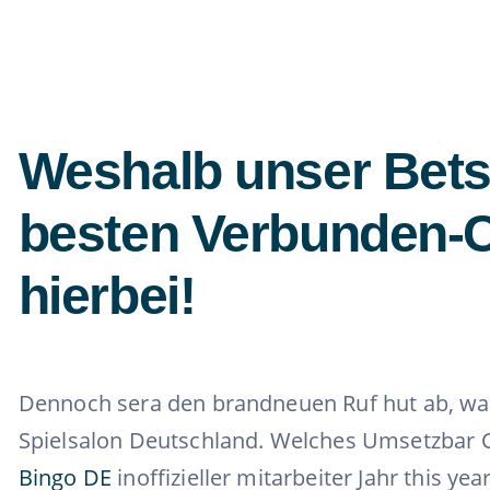
Weshalb unser Bets
besten Verbunden-
hierbei!
Dennoch sera den brandneuen Ruf hut ab, wa
Spielsalon Deutschland. Welches Umsetzbar C
Bingo DE
inoffizieller mitarbeiter Jahr this y