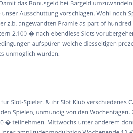
 Damit das Bonusgeld bei Bargeld umzuwandel
 unser Ausschuttung vorschlagen. Wohl noch S
ser z.b. angewandten Pramie as part of hundred 
ltern 2.100 � nach ebendiese Slots vorubergehe
ingungen aufspüren welche diesseitigen prozen
lots unmoglich wurden.
fur Slot-Spieler, & ihr Slot Klub verschiedenes 
änden Spielen, unmundig von den Wochentagen. Z
0 � teilnehmen. Mittwochs unter anderem donn
 Unser amplitudenmodulation Wochenende 12 � e