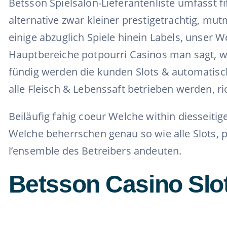
Betsson Spielsalon-Lieferantenliste umfasst fif
alternative zwar kleiner prestigetrachtig, mu
einige abzuglich Spiele hinein Labels, unser
Hauptbereiche potpourri Casinos man sagt, wel
fündig werden die kunden Slots & automatisch
alle Fleisch & Lebenssaft betrieben werden, r
Beiläufig fahig coeur Welche within diesseit
Welche beherrschen genau so wie alle Slots, p
l’ensemble des Betreibers andeuten.
Betsson Casino Slo