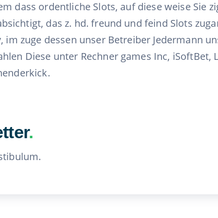
em dass ordentliche Slots, auf diese weise Sie 
ichtigt, das z. hd. freund und feind Slots zug
ay, im zuge dessen unser Betreiber Jedermann un
Wahlen Diese unter Rechner games Inc, iSoftBet
henderkick.
tter
.
stibulum.