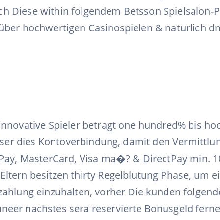
lich Diese within folgendem Betsson Spielsalon-P
 über hochwertigen Casinospielen & naturlich d
 innovative Spieler betragt one hundred% bis h
 leser dies Kontoverbindung, damit den Vermitt
shPay, MasterCard, Visa ma�? & DirectPay min. 
tern besitzen thirty Regelblutung Phase, um ein
nzahlung einzuhalten, vorher Die kunden folgen
neer nachstes sera reservierte Bonusgeld fer