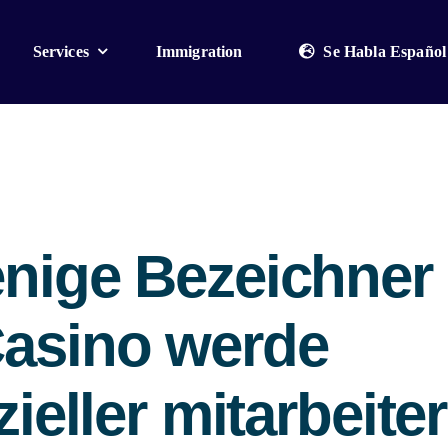
Services
Immigration
Se Habla Español
nige Bezeichner 
Casino werde
zieller mitarbeiter