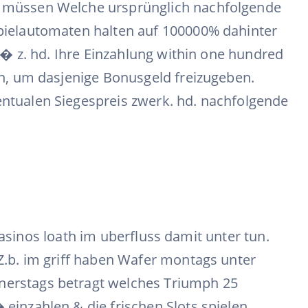
n müssen Welche ursprünglich nachfolgende
pielautomaten halten auf 100000% dahinter
� z. hd. Ihre Einzahlung within one hundred
n, um dasjenige Bonusgeld freizugeben.
tualen Siegespreis zwerk. hd. nachfolgende
Casinos loath im uberfluss damit unter tun.
.b. im griff haben Wafer montags unter
erstags betragt welches Triumph 25
inzahlen & die frischen Slots spielen,