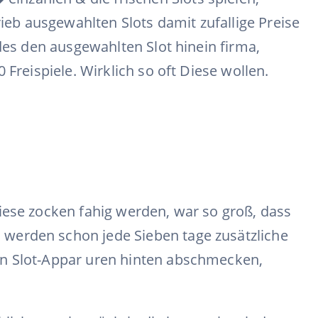
eb ausgewahlten Slots damit zufallige Preise
edes den ausgewahlten Slot hinein firma,
Freispiele. Wirklich so oft Diese wollen.
iese zocken fahig werden, war so groß, dass
 werden schon jede Sieben tage zusätzliche
en Slot-Appar uren hinten abschmecken,