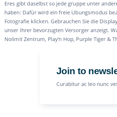
Eres gibt daselbst so jede gruppe unter ander
haben: Dafür wird ein freie Ubungsmodus beabs
Fotografie klicken. Gebrauchen Sie die Displ
unser Ihrer bevorzugten Versorger anzeigt. 
Nolimit Zentrum, Play’n Hop, Purple Tiger & T
Join to newsle
Curabitur ac leo nunc ve