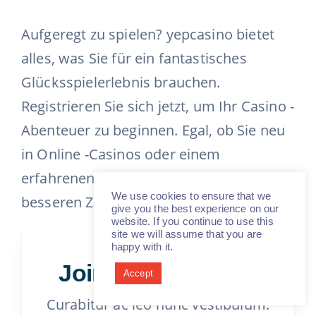
Aufgeregt zu spielen? yepcasino bietet
alles, was Sie für ein fantastisches
Glücksspielerlebnis brauchen.
Registrieren Sie sich jetzt, um Ihr Casino -
Abenteuer zu beginnen. Egal, ob Sie neu
in Online -Casinos oder einem
erfahrenen Profi sind, es gibt jetzt keinen
We use cookies to ensure that we
besseren Zeitpunkt, um mitzumachen!
give you the best experience on our
website. If you continue to use this
site we will assume that you are
happy with it.
Join to newsletter
.
Accept
Curabitur ac leo nunc vestibulum.