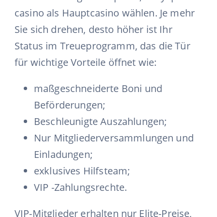
casino als Hauptcasino wählen. Je mehr
Sie sich drehen, desto höher ist Ihr
Status im Treueprogramm, das die Tür
für wichtige Vorteile öffnet wie:
maßgeschneiderte Boni und
Beförderungen;
Beschleunigte Auszahlungen;
Nur Mitgliederversammlungen und
Einladungen;
exklusives Hilfsteam;
VIP -Zahlungsrechte.
VIP-Mitglieder erhalten nur Elite-Preise,