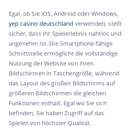
Egal, ob Sie iOS, Android oder Windows,
yep casino deutschland
verwenden, stellt
sicher, dass Ihr Spielerlebnis nahtlos und
angenehm ist. Die Smartphone-fähige
Schnittstelle ermöglicht die vollständige
Nutzung der Website von ihren
Bildschirmen in Taschengröße, während
das Layout des großen Bildschirms auf
größeren Bildschirmen die gleichen
Funktionen enthält. Egal wo Sie sich
befinden, Sie haben Zugriff auf das
Spielen von höchster Qualität.