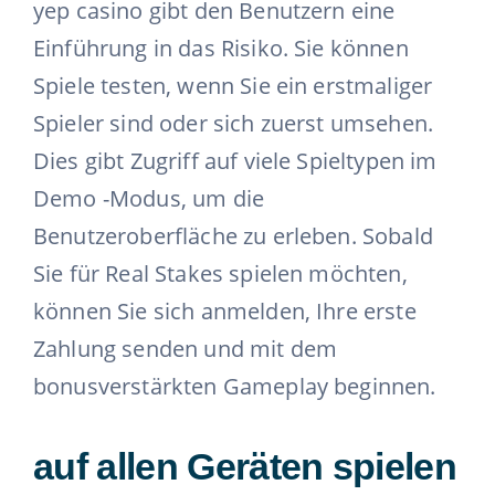
yep casino gibt den Benutzern eine
Einführung in das Risiko. Sie können
Spiele testen, wenn Sie ein erstmaliger
Spieler sind oder sich zuerst umsehen.
Dies gibt Zugriff auf viele Spieltypen im
Demo -Modus, um die
Benutzeroberfläche zu erleben. Sobald
Sie für Real Stakes spielen möchten,
können Sie sich anmelden, Ihre erste
Zahlung senden und mit dem
bonusverstärkten Gameplay beginnen.
auf allen Geräten spielen