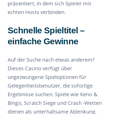
präsentiert, in dem sich Spieler mit
echten Hosts verbinden.
Schnelle Spieltitel –
einfache Gewinne
Auf der Suche nach etwas anderem?
Dieses Casino verfügt über
ungezwungene Spieloptionen für
Gelegenheitsbenutzer, die sofortige
Ergebnisse suchen. Spiele wie Keno &
Bingo, Scratch Siege und Crash -Wetten
dienen als unterhaltsame Ablenkung.