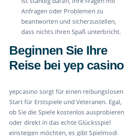
ist ständig daran, Ihre Fragen mit
Anfragen oder Problemen zu
beantworten und sicherzustellen,
dass nichts Ihren Spaß unterbricht.
Beginnen Sie Ihre
Reise bei yep casino
yepcasino sorgt für einen reibungslosen
Start für Erstspiele und Veteranen. Egal,
ob Sie die Spiele kostenlos ausprobieren
oder direkt in das echte Glücksspiel
einsteigen möchten, es gibt Spielmodi