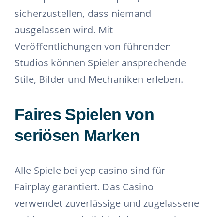
sicherzustellen, dass niemand
ausgelassen wird. Mit
Veröffentlichungen von führenden
Studios können Spieler ansprechende
Stile, Bilder und Mechaniken erleben.
Faires Spielen von
seriösen Marken
Alle Spiele bei yep casino sind für
Fairplay garantiert. Das Casino
verwendet zuverlässige und zugelassene