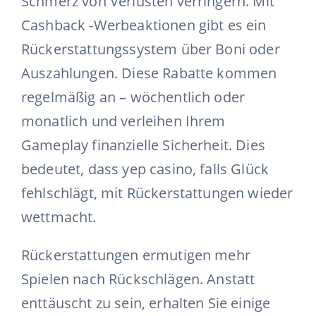
Schmerz von Verlusten verringern. Mit
Cashback -Werbeaktionen gibt es ein
Rückerstattungssystem über Boni oder
Auszahlungen. Diese Rabatte kommen
regelmäßig an – wöchentlich oder
monatlich und verleihen Ihrem
Gameplay finanzielle Sicherheit. Dies
bedeutet, dass yep casino, falls Glück
fehlschlägt, mit Rückerstattungen wieder
wettmacht.
Rückerstattungen ermutigen mehr
Spielen nach Rückschlägen. Anstatt
enttäuscht zu sein, erhalten Sie einige