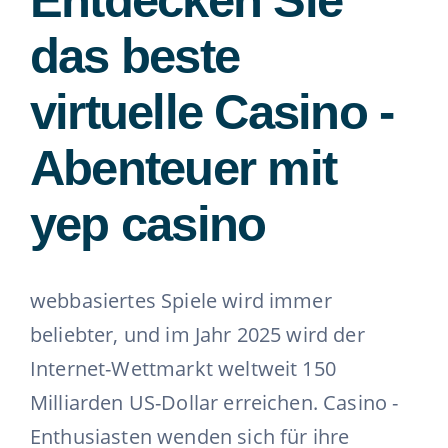
das beste
virtuelle Casino -
Abenteuer mit
yep casino
webbasiertes Spiele wird immer
beliebter, und im Jahr 2025 wird der
Internet-Wettmarkt weltweit 150
Milliarden US-Dollar erreichen. Casino -
Enthusiasten wenden sich für ihre