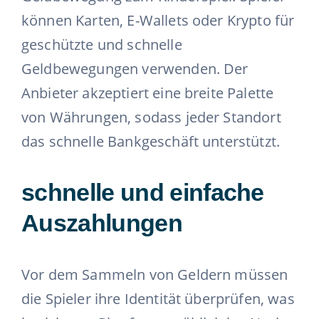
können Karten, E-Wallets oder Krypto für
geschützte und schnelle
Geldbewegungen verwenden. Der
Anbieter akzeptiert eine breite Palette
von Währungen, sodass jeder Standort
das schnelle Bankgeschäft unterstützt.
schnelle und einfache
Auszahlungen
Vor dem Sammeln von Geldern müssen
die Spieler ihre Identität überprüfen, was