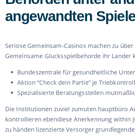
angewandten Spieler
Seriose Gemeinsam-Casinos machen zu über st
Gemeinsame Glucksspielbehorde ihr Lander koo
Bundeszentrale für gesundheitliche Unt
Aktion “Check dein Partie” je Triebkontrol
Spezialisierte Beratungsstellen mutmaßli
Die Institutionen zuviel zumuten hauptbüro A
kontrollieren ebendiese Anerkennung within 
zu händen lizenzierte Versorger grundlegende