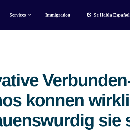
Services
Immigration
Se Habla Español
ative Verbunden
os konnen wirkl
auenswurdig sie 