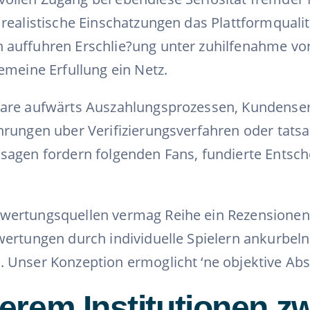
realistische Einschatzungen das Plattformqualit
 auffuhren Erschlie?ung unter zuhilfenahme vo
emeine Erfullung ein Netz.
tare aufwärts Auszahlungsprozessen, Kundenser
rungen uber Verifizierungsverfahren oder tatsac
ssagen fordern folgenden Fans, fundierte Entsc
wertungsquellen vermag Reihe ein Rezensionen, 
wertungen durch individuelle Spielern ankurbeln
 Unser Konzeption ermoglicht ‘ne objektive Abs
rem Institutionen zw