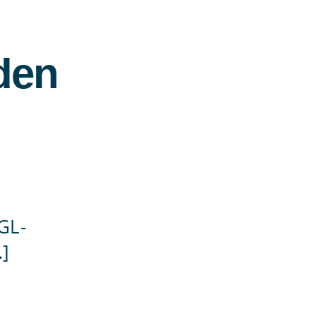
den
GL-
…]