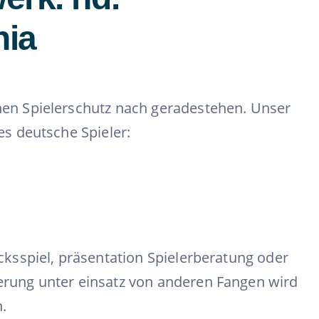
nia
en Spielerschutz nach geradestehen. Unser
s deutsche Spieler:
ksspiel, präsentation Spielerberatung oder
rung unter einsatz von anderen Fangen wird
.