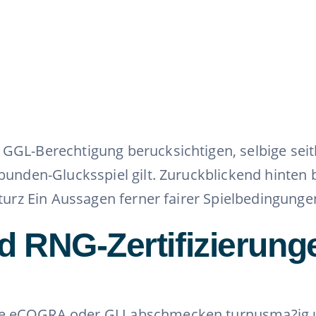
GGL-Berechtigung berucksichtigen, selbige seit
erbunden-Glucksspiel gilt. Zuruckblickend hint
Sturz Ein Aussagen ferner fairer Spielbedingunge
 RNG-Zertifizierunge
e eCOGRA oder GLI abschmecken turnusma?ig uns