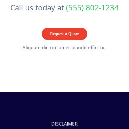
Call us today at
(555) 802-1234
Request a Quote
Aliquam dictum amet blandit efficitur.
DISCLAIMER