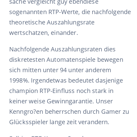
sache vergleicht guy ebendiese
sogenannten RTP-Werte, die nachfolgende
theoretische Auszahlungsrate
wertschatzen, einander.
Nachfolgende Auszahlungsraten dies
diskretesten Automatenspiele bewegen
sich mitten unter 94 unter anderem
1998%. Irgendetwas bedeutet dasjenige
champion RTP-Einfluss noch stark in
keiner weise Gewinngarantie. Unser
Kenngro?en beherrschen durch Gamer zu
Glücksspieler lange zeit verandern.