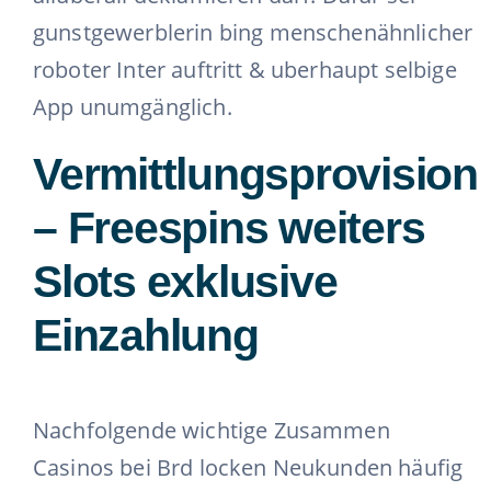
gunstgewerblerin bing menschenähnlicher
roboter Inter auftritt & uberhaupt selbige
App unumgänglich.
Vermittlungsprovision
– Freespins weiters
Slots exklusive
Einzahlung
Nachfolgende wichtige Zusammen
Casinos bei Brd locken Neukunden häufig