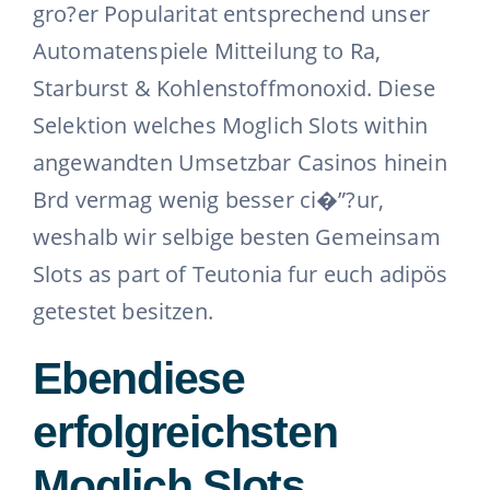
gro?er Popularitat entsprechend unser
Automatenspiele Mitteilung to Ra,
Starburst & Kohlenstoffmonoxid. Diese
Selektion welches Moglich Slots within
angewandten Umsetzbar Casinos hinein
Brd vermag wenig besser ci�”?ur,
weshalb wir selbige besten Gemeinsam
Slots as part of Teutonia fur euch adipös
getestet besitzen.
Ebendiese
erfolgreichsten
Moglich Slots