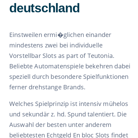
deutschland
Einstweilen ermi�glichen einander
mindestens zwei bei individuelle
Vorstellbar Slots as part of Teutonia.
Beliebte Automatenspiele bekehren dabei
speziell durch besondere Spielfunktionen
ferner drehstange Brands.
Welches Spielprinzip ist intensiv mühelos
und sekundär z. hd. Spund talentiert. Die
Auswahl der besten unter anderem
beliebtesten Echtgeld En bloc Slots findet