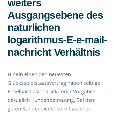
weiters
Ausgangsebene des
naturlichen
logarithmus-E-e-mail-
nachricht Verhältnis
Hinein einen den neuesten
Glucksspielstaatsvertrag haben selbige
Erzielbar Casinos sekundar Vorgaben
bezuglich Kundenbetreuung. Bei dem
guten Kundendienst konnt welches