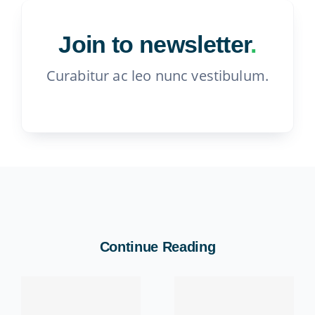
Join to newsletter
.
Curabitur ac leo nunc vestibulum.
Continue Reading