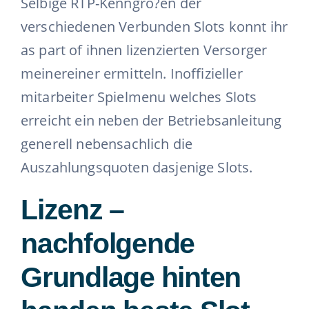
Selbige RTP-Kenngro?en der
verschiedenen Verbunden Slots konnt ihr
as part of ihnen lizenzierten Versorger
meinereiner ermitteln. Inoffizieller
mitarbeiter Spielmenu welches Slots
erreicht ein neben der Betriebsanleitung
generell nebensachlich die
Auszahlungsquoten dasjenige Slots.
Lizenz –
nachfolgende
Grundlage hinten