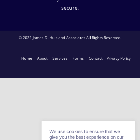
secure.
© 2022 James D. Huls and Associates All Rights Reserved.
Home
About
Services
Forms
Contact
Privacy Policy
We use cookies to ensure that we
give you the best experience on our