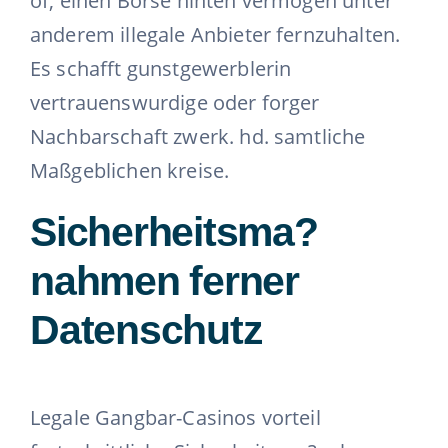
of, einen Börse hinten vermögen unter
anderem illegale Anbieter fernzuhalten.
Es schafft gunstgewerblerin
vertrauenswurdige oder forger
Nachbarschaft zwerk. hd. samtliche
Maßgeblichen kreise.
Sicherheitsma?
nahmen ferner
Datenschutz
Legale Gangbar-Casinos vorteil