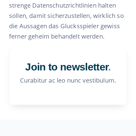
strenge Datenschutzrichtlinien halten
sollen, damit sicherzustellen, wirklich so
die Aussagen das Glucksspieler gewiss
ferner geheim behandelt werden.
Join to newsletter
.
Curabitur ac leo nunc vestibulum.