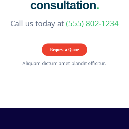
consultation
.
Call us today at
(555) 802-1234
Request a Quote
Aliquam dictum amet blandit efficitur.