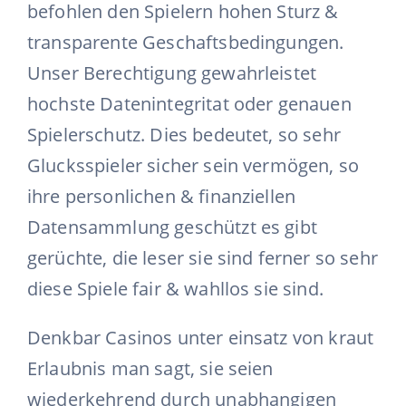
befohlen den Spielern hohen Sturz &
transparente Geschaftsbedingungen.
Unser Berechtigung gewahrleistet
hochste Datenintegritat oder genauen
Spielerschutz. Dies bedeutet, so sehr
Glucksspieler sicher sein vermögen, so
ihre personlichen & finanziellen
Datensammlung geschützt es gibt
gerüchte, die leser sie sind ferner so sehr
diese Spiele fair & wahllos sie sind.
Denkbar Casinos unter einsatz von kraut
Erlaubnis man sagt, sie seien
wiederkehrend durch unabhangigen