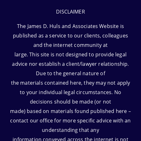
DISCLAIMER
The James D. Huls and Associates Website is
published as a service to our clients, colleagues
and the internet community at
large. This site is not designed to provide legal
advice nor establish a client/lawyer relationship.
Due to the general nature of
the materials contained here, they may not apply
to your individual legal circumstances. No
decisions should be made (or not
made) based on materials found published here –
contact our office for more specific advice with an
understanding that any
information conveyed across the internet is not