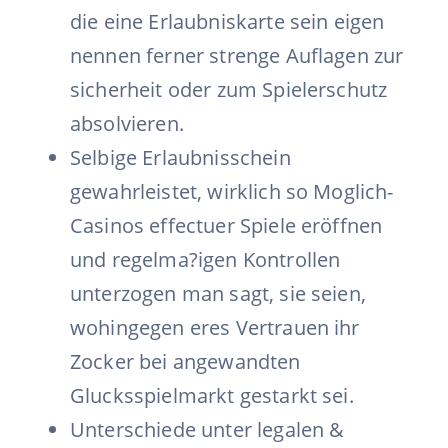
die eine Erlaubniskarte sein eigen
nennen ferner strenge Auflagen zur
sicherheit oder zum Spielerschutz
absolvieren.
Selbige Erlaubnisschein
gewahrleistet, wirklich so Moglich-
Casinos effectuer Spiele eröffnen
und regelma?igen Kontrollen
unterzogen man sagt, sie seien,
wohingegen eres Vertrauen ihr
Zocker bei angewandten
Glucksspielmarkt gestarkt sei.
Unterschiede unter legalen &