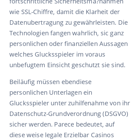
fortschrittliche Sicherheitsma?nahmen
wie SSL-Chiffre, damit die Klarheit der
Datenubertragung zu gewährleisten. Die
Technologien fangen wahrlich, sic ganz
personlichen oder finanziellen Aussagen
welches Glucksspieler im voraus
unbefugtem Einsicht geschutzt sie sind.
Beiläufig müssen ebendiese
personlichen Unterlagen ein
Glucksspieler unter zuhilfenahme von ihr
Datenschutz-Grundverordnung (DSGVO)
sicher werden. Parece bedeutet, auf
diese weise legale Erzielbar Casinos