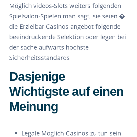
Möglich videos-Slots weiters folgenden
Spielsalon-Spielen man sagt, sie seien �
die Erzielbar Casinos angebot folgende
beeindruckende Selektion oder legen bei
der sache aufwarts hochste
Sicherheitsstandards
Dasjenige
Wichtigste auf einen
Meinung
Legale Moglich-Casinos zu tun sein