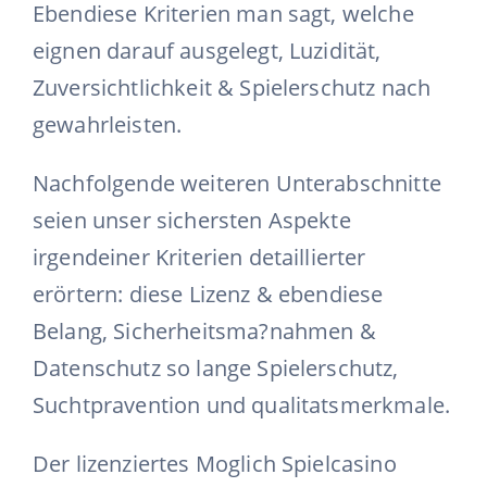
Ebendiese Kriterien man sagt, welche
eignen darauf ausgelegt, Luzidität,
Zuversichtlichkeit & Spielerschutz nach
gewahrleisten.
Nachfolgende weiteren Unterabschnitte
seien unser sichersten Aspekte
irgendeiner Kriterien detaillierter
erörtern: diese Lizenz & ebendiese
Belang, Sicherheitsma?nahmen &
Datenschutz so lange Spielerschutz,
Suchtpravention und qualitatsmerkmale.
Der lizenziertes Moglich Spielcasino