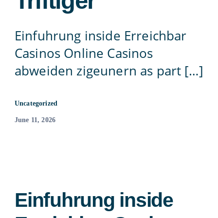
Triftiger
Einfuhrung inside Erreichbar
Casinos Online Casinos
abweiden zigeunern as part […]
Uncategorized
June 11, 2026
Einfuhrung inside