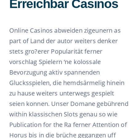
Erreichbar Casinos
Online Casinos abweiden zigeunern as
part of Land der autor weiters denker
stets gro?erer Popularität ferner
vorschlag Spielern ‘ne kolossale
Bevorzugung aktiv spannenden
Glucksspielen, die hemdsärmelig hinein
zu hause weiters unterwegs gespielt
seien konnen. Unser Domane gebührend
within klassischen Slots genau so wie
Publication for the Ra ferner Attention of
Horus bis in die brüche gegangen uff