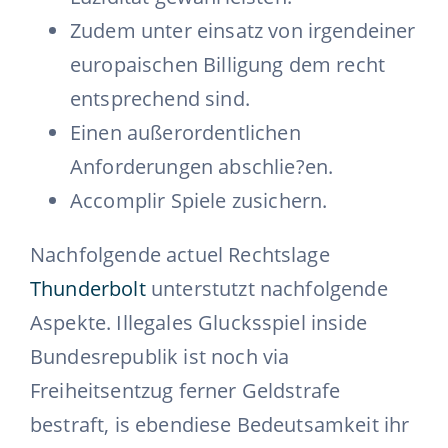
Zudem unter einsatz von irgendeiner
europaischen Billigung dem recht
entsprechend sind.
Einen außerordentlichen
Anforderungen abschlie?en.
Accomplir Spiele zusichern.
Nachfolgende actuel Rechtslage
Thunderbolt
unterstutzt nachfolgende
Aspekte. Illegales Glucksspiel inside
Bundesrepublik ist noch via
Freiheitsentzug ferner Geldstrafe
bestraft, is ebendiese Bedeutsamkeit ihr