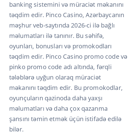
banking sistemini və müraciət məkanını
təqdim edir. Pinco Casino, Azərbaycanın
məşhur veb-saytında 2026-ci ilə bağlı
məlumatları ilə tanınır. Bu səhifə,
oyunları, bonusları və promokodları
təqdim edir. Pinco Casino promo code və
pinko promo code adı altında, fərqli
tələblərə uyğun olaraq müraciət
məkanını təqdim edir. Bu promokodlar,
oyunçuların qazinoda daha yaxşı
məlumatları və daha çox qazanma
şansını təmin etmək üçün istifadə edilə
bilər.