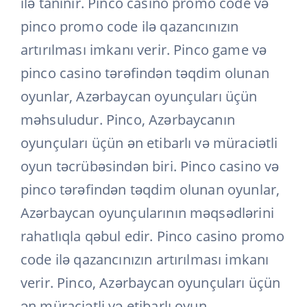
ilə tanınır. Pinco casino promo code və
pinco promo code ilə qazancınızın
artırılması imkanı verir. Pinco game və
pinco casino tərəfindən təqdim olunan
oyunlar, Azərbaycan oyunçuları üçün
məhsuludur. Pinco, Azərbaycanın
oyunçuları üçün ən etibarlı və müraciətli
oyun təcrübəsindən biri. Pinco casino və
pinco tərəfindən təqdim olunan oyunlar,
Azərbaycan oyunçularının məqsədlərini
rahatlıqla qəbul edir. Pinco casino promo
code ilə qazancınızın artırılması imkanı
verir. Pinco, Azərbaycan oyunçuları üçün
ən müraciətli və etibarlı oyun