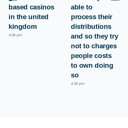
based casinos
able to
in the united
process their
kingdom
distributions
4:38 pm
and so they try
not to charges
people costs
to own doing
so
4:38 pm