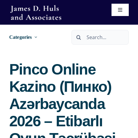
Skip
Toggle
to
Navigati
content
Home
Search
Categories
for:
About
Pinco Online
Services
Kazino (Пинко)
Immigration
Real Estate Services
Azərbaycanda
Se Habla Español
Wills & Trusts
2026 – Etibarlı
Forms
Bankruptcy Services