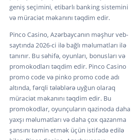
geniş seçimini, etibarlı banking sistemini
və müraciət məkanını təqdim edir.
Pinco Casino, Azərbaycanın məşhur veb-
saytında 2026-ci ilə bağlı məlumatları ilə
tanınır. Bu səhifə, oyunları, bonusları və
promokodları təqdim edir. Pinco Casino
promo code və pinko promo code adı
altında, fərqli tələblərə uyğun olaraq
müraciət məkanını təqdim edir. Bu
promokodlar, oyunçuların qazinoda daha
yaxşı məlumatları və daha çox qazanma
şansını təmin etmək üçün istifadə edilə