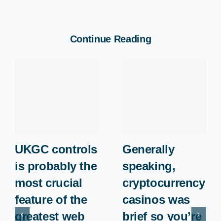
Continue Reading
UKGC controls
Generally
is probably the
speaking,
most crucial
cryptocurrency
feature of the
casinos was
greatest web
brief so you’re