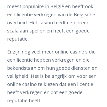
meest populaire in België en heeft ook
een licentie verkregen van de Belgische
overheid. Het casino biedt een breed
scala aan spellen en heeft een goede
reputatie.
Er zijn nog veel meer online casino’s die
een licentie hebben verkregen en die
bekendstaan om hun goede diensten en
veiligheid. Het is belangrijk om voor een
online casino te kiezen dat een licentie
heeft verkregen en dat een goede
reputatie heeft.