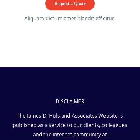
Request a Quote
Aliquam dictum amet blandit efficitur.
DISCLAIMER
The James D. Huls and Associates Website is
published as a service to our clients, colleagues
and the internet community at