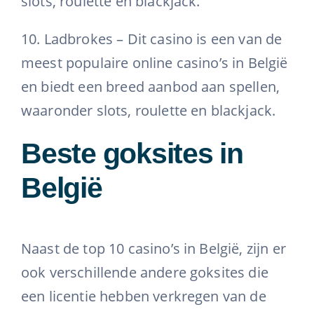
slots, roulette en blackjack.
10. Ladbrokes – Dit casino is een van de
meest populaire online casino’s in België
en biedt een breed aanbod aan spellen,
waaronder slots, roulette en blackjack.
Beste goksites in
België
Naast de top 10 casino’s in België, zijn er
ook verschillende andere goksites die
een licentie hebben verkregen van de