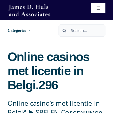
Skip
Toggle
to
Navigati
content
Home
Search
Categories
for:
About
Online casinos
Services
met licentie in
Immigration
Real Estate Services
Belgi.296
Se Habla Español
Wills & Trusts
Online casino’s met licentie in
Forms
Bankruptcy Services
België ▶️ SPELEN Содержимое