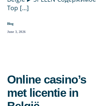
Top […]
Contact
815-455-4755
Blog
June 3, 2026
Online casino’s
met licentie in
België