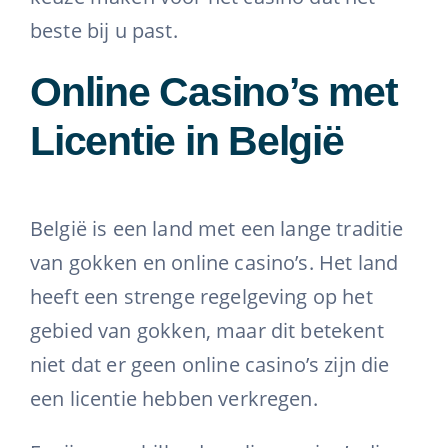
beste bij u past.
Online Casino’s met
Licentie in België
België is een land met een lange traditie
van gokken en online casino’s. Het land
heeft een strenge regelgeving op het
gebied van gokken, maar dit betekent
niet dat er geen online casino’s zijn die
een licentie hebben verkregen.