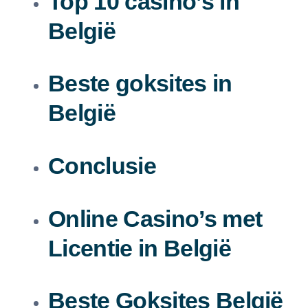
Top 10 casino’s in
België
Beste goksites in
België
Conclusie
Online Casino’s met
Licentie in België
Beste Goksites België