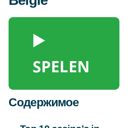
▶️
SPELEN
Содержимое